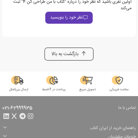
اولین نفری باشید که نظر خود را درباره "کتاب با من طراحی کن 4" ثبت
می‌کند
نظر خود را بنویسید
بازگشت به بالا
سلامت فیزیکی
تحویل سریع
پرداخت در 4 قسط
ارسال بین‌الملل
تماس با ما
021-62999935
راهنمای خرید از ایران کتاب
ثبت سفارش
شیوه پرداخت
خدمات مشتریان
تخفیف‌های خرید
شرایط ارسال سفارش