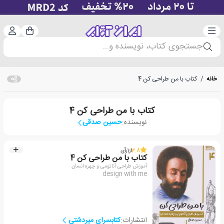
دسته‌بندی
ورود 
سبد خرید
جستجوی کتاب، نویسنده و...
خانه
/
کتاب با من طراحی کن 4
کتاب با من طراحی کن 4
نویسنده:
حسین صدقی
3.8
از
1
رأی
کتاب با من طراحی کن 4
آموزش طراحی آناتومی و چهره انسان
design with me
انتشارات:
کتابسرای میردشتی