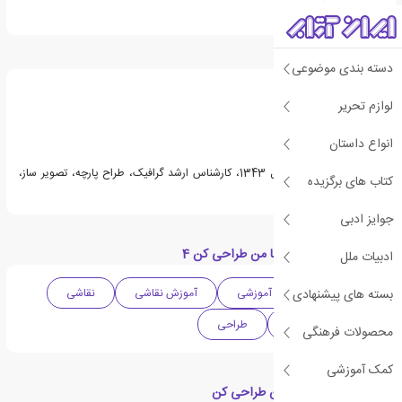
درباره حسین صدقی
دسته بندی موضوعی
لوازم تحریر
انواع داستان
حسین صدقی متولد سال 1343، کارشناس ارشد گرافیک، طراح پارچه، تصویر ساز،
کتاب های برگزیده
مدرس هنر می باشد.
جوایز ادبی
دسته بندی های کتاب با من طراحی کن 4
ادبیات ملل
بسته های پیشنهادی
ادبیات ایران
آموزشی
آموزش نقاشی
نقاشی
دهه 2020 میلادی
طراحی
محصولات فرهنگی
کمک آموزشی
کتاب های مرتبط با با من طراحی کن