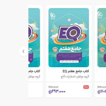
کتاب جامع هفتم EQ
کتاب جامع ششم دبستان EQ
گروه مولفان انتشارات گاج
گروه مولفان انتشارات گاج
770،000
٪10
780،00
750،000
693،000
70