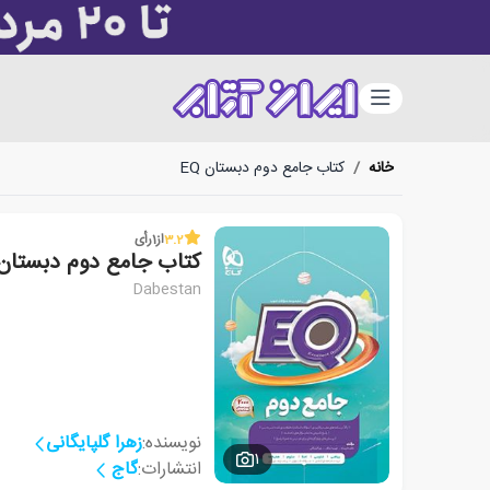
دسته‌بندی
خانه
/
کتاب جامع دوم دبستان EQ
3.2
از
1
رأی
کتاب جامع دوم دبستان Q
Dabestan
نویسنده:
زهرا گلپایگانی
1
انتشارات:
گاج