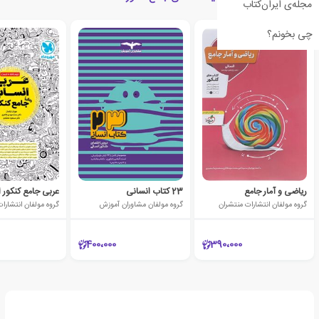
مجله‌ی ایران‌کتاب
چی بخونم؟
ریاضی و آمار جامع
23 کتاب انسانی
عربی جامع کنکور 
گروه مولفان انتشارات منتشران
گروه مولفان مشاوران آموزش
گروه مولفان انتشارات
400،000
390،000