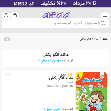
دسته‌بندی
ورود 
سبد خرید
جستجوی کتاب، نویسنده و...
خانه
/
مانند الگو بکش
مانند الگو بکش
نویسنده:
مرجان ده حقی
3.7
از
1
رأی
مانند الگو بکش
تربچه
Draw like a pattern
انتشارات:
خیلی سبز