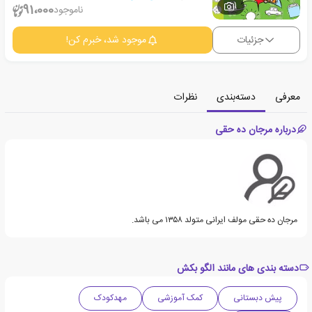
1
91،000
ناموجود
جزئیات
موجود شد، خبرم کن!
معرفی
دسته‌بندی
نظرات
درباره مرجان ده حقی
مرجان ده حقی مولف ایرانی متولد ۱۳۵۸‏ می باشد.
دسته بندی های مانند الگو بکش
پیش دبستانی
کمک آموزشی
مهدکودک