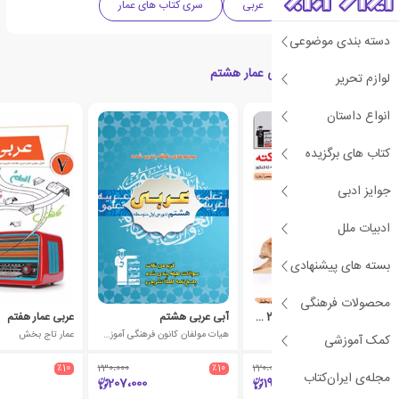
کمک آموزشی
عربی
سری کتاب های عمار
دسته بندی موضوعی
محصولات مرتبط با عربی عمار هشتم
لوازم تحریر
انواع داستان
کتاب های برگزیده
جوایز ادبی
ادبیات ملل
بسته های پیشنهادی
محصولات فرهنگی
عربی عمار جمع بندی در 200 نکته
آبی عربی هشتم
عربی عمار هفتم
عمار تاج بخش
هیات مولفان کانون فرهنگی آموزش (قلم چی)
عمار تاج بخش
کمک آموزشی
٪10
230،000
٪10
220،000
٪10
مجله‌ی ایران‌کتاب
207،000
198،000