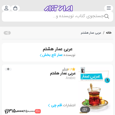
دسته‌بندی
ورود 
سبد خرید
جستجوی کتاب، نویسنده و...
خانه
/
عربی عمار هشتم
عربی عمار هشتم
نویسنده:
عمار تاج بخش
3.6
از
1
رأی
عربی عمار هشتم
Arabic
انتشارات:
قلم چی
1
315،000
٪10
350،000