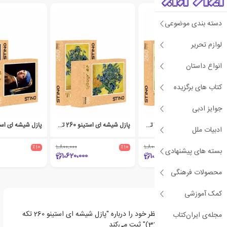
دسته بندی موضوعی
لوازم تحریر
انواع داستان
کتاب های برگزیده
جوایز ادبی
پازل شیشه ای استینو 260 تکه طرح ونگوگ (کد 12107)
پازل شیشه ای استینو 260 تکه طرح ونگوگ (کد 12108)
ادبیات ملل
٪10
1،800،000
٪10
1،800،000
٪10
بسته های پیشنهادی
1،620،000
1،620،000
محصولات فرهنگی
کمک آموزشی
اولین نفری باشید که نظر خود را درباره "پازل شیشه ای استینو 260 تکه
مجله‌ی ایران‌کتاب
طرح کوروش (کد 37101)" ثبت می‌کند