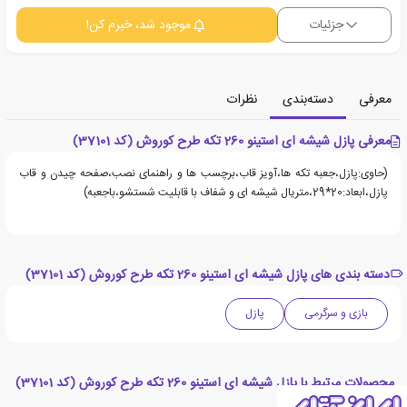
جزئیات
موجود شد، خبرم کن!
معرفی
دسته‌بندی
نظرات
معرفی پازل شیشه ای استینو 260 تکه طرح کوروش (کد 37101)
(حاوی:پازل،جعبه تکه ها،آویز قاب،برچسب ها و راهنمای نصب،صفحه چیدن و قاب
پازل،ابعاد:20*29،متریال شیشه ای و شفاف با قابلیت شستشو،باجعبه)
دسته بندی های پازل شیشه ای استینو 260 تکه طرح کوروش (کد 37101)
بازی و سرگرمی
پازل
محصولات مرتبط با پازل شیشه ای استینو 260 تکه طرح کوروش (کد 37101)