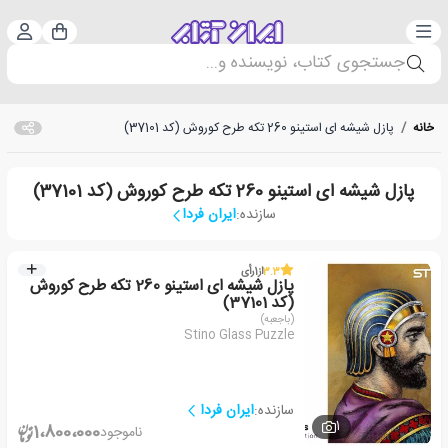
دسته‌بندی
ورود 
سبد خرید
جستجوی کتاب، نویسنده و...
خانه
/
پازل شیشه ای استینو 260 تکه طرح کوروش (کد 37101)
پازل شیشه ای استینو 260 تکه طرح کوروش (کد 37101)
سازنده:
ایران فردا
3.3
از
1
رأی
پازل شیشه ای استینو 260 تکه طرح کوروش
(کد 37101)
(باجعبه)
Stino Glass Puzzle
سازنده:
ایران فردا
1
1،800،000
ناموجود