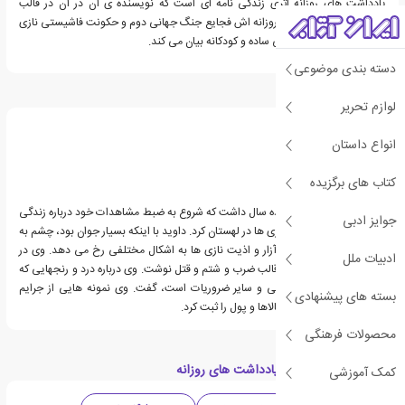
یادداشت های روزانه اثری زندگی نامه ای است که نویسنده ی آن در آن در قالب
خاطرات و یادداشت های روزانه اش فجایع جنگ جهانی دوم و حکونت فاشیستی نازی
را به صورت روان و با لحنی ساده و کودکانه بیان می کند.
دسته بندی موضوعی
درباره داوید روبینویچ
لوازم تحریر
انواع داستان
کتاب های برگزیده
داوید روبینویچ تنها سیزده سال داشت که شروع به ضبط مشاهدات خود درباره زندگی
جوایز ادبی
یهودیان در زمان اشغال نازی ها در لهستان کرد. داوید با اینکه بسیار جوان بود، چشم به
جزییات داشت و دید که آزار و اذیت نازی ها به اشکال مختلفی رخ می دهد. وی در
ادبیات ملل
مورد خشونت جسمی در قالب ضرب و شتم و قتل نوشت. وی درباره درد و رنجهایی که
ناشی از کمبود مواد غذایی و سایر ضروریات است، گفت. وی نمونه هایی از جرایم
بسته های پیشنهادی
اقتصادی از قبیل مصادره کالاها و پول را ثبت کرد.
محصولات فرهنگی
دسته بندی های کتاب یادداشت های روزانه
کمک آموزشی