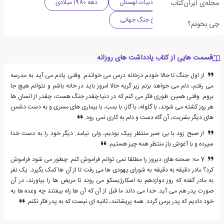
مجله‌ی ایران‌کتاب
زندگی نامه
ادبیات لهستان
دهه 1980 میلادی
تاریخی
تاریخ جنگ جهانی
چی بخونم؟
قسمت هایی از کتاب یادداشت های روزانه
از اول جنگ تا حالا خودم درخانه درس می خواندم. وقتی یادم می آید به مدرسه
می رفتم، دلم می خواهد بزنم زیر گریه حالا امروز باید در خانه باشم و نتوانم هیچ جا
بروم. وقتی همین طوری فکر می کنم که در دنیا چقدر جنگ هست، چقدر از انسان ها
هر روز کشته می شوند، با گلوله، با گاز، با بمب، با بیماری های مسری و به دست دشمن
های دیگر بشریت، آن گاه دست و دلم به کاری نمی رود.
از صبح زود با بی صبر منتظر پیک بودیم، ولی نیامد. دیگر خود را به دست خدا
سپرده و با آغوش باز منتظر همه چیز هستیم.
7 مه: صحنه های دیروز را مطلقا نمی توانم فراموش کنم. چطور می شود فراموش
کرد؟ مادر دقیقه به دقیقه به شورای یهودی ها می رفت تا از آن ها کمک بگیرد. یک نفر
به مادر گفته که روز دوازدهم به اسکارژیسکو می روند تا مریض ها را بیاورند، در آن
صورت پدر هم می آید. خدا می داند ما قبل از آن که آن ها راه بیفتند چه وعده ها به
خود دادیم که پدر برمی گردد. همه پریشانند، ثانیه ای نیست که به پدر فکر نکنم.