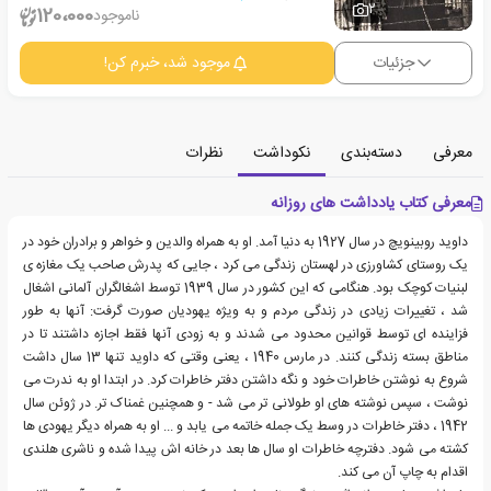
2
120،000
ناموجود
جزئیات
موجود شد، خبرم کن!
معرفی
دسته‌بندی
نکوداشت
نظرات
معرفی کتاب یادداشت های روزانه
داوید روبینویچ در سال 1927 به دنیا آمد. او به همراه والدین و خواهر و برادران خود در
یک روستای کشاورزی در لهستان زندگی می کرد ، جایی که پدرش صاحب یک مغازه ی
لبنیات کوچک بود. هنگامی که این کشور در سال 1939 توسط اشغالگران آلمانی اشغال
شد ، تغییرات زیادی در زندگی مردم و به ویژه یهودیان صورت گرفت: آنها به طور
فزاینده ای توسط قوانین محدود می شدند و به زودی آنها فقط اجازه داشتند تا در
مناطق بسته زندگی کنند. در مارس 1940 ، یعنی وقتی که داوید تنها 13 سال داشت
شروع به نوشتن خاطرات خود و نگه داشتن دفتر خاطرات کرد. در ابتدا او به ندرت می
نوشت ، سپس نوشته های او طولانی تر می شد - و همچنین غمناک تر. در ژوئن سال
1942 ، دفتر خاطرات در وسط یک جمله خاتمه می یابد و ... او به همراه دیگر یهودی ها
کشته می شود. دفترچه خاطرات او سال ها بعد در خانه اش پیدا شده و ناشری هلندی
اقدام به چاپ آن می کند.