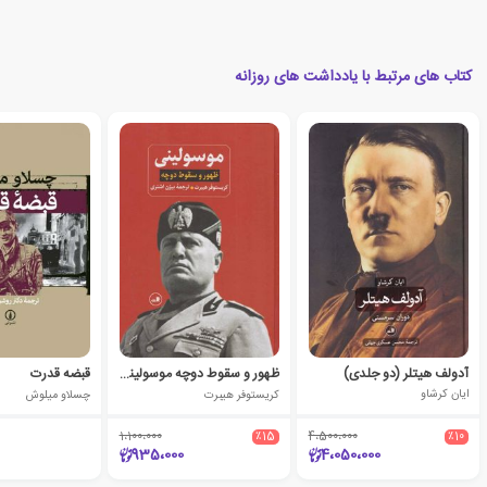
کتاب های مرتبط با یادداشت های روزانه
آدولف هیتلر (دو جلدی)
ظهور و سقوط دوچه موسولینی
قبضه قدرت
ایان کرشاو
کریستوفر هیبرت
چسلاو میلوش
1،100،000
٪15
4،500،000
٪10
935،000
4،050،000