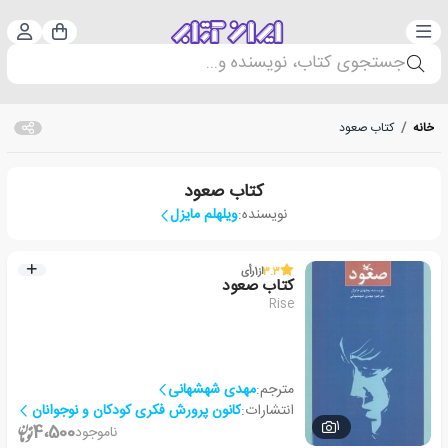
دسته‌بندی
ورود 
سبد خرید
جستجوی کتاب، نویسنده و...
خانه
/
کتاب صعود
کتاب صعود
نویسنده:
ویلهلم مایزل
3.3
از
1
رأی
کتاب صعود
Rise
مترجم:
مهدی شهشهانی
انتشارات:
کانون پرورش فکری کودکان و نوجوانان
1
4،500
ناموجود