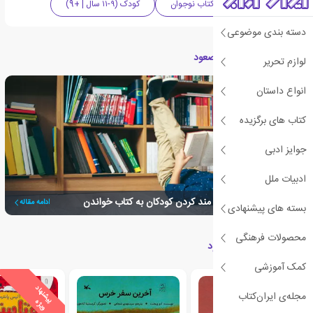
کتاب کودک
کتاب نوجوان
کودک (۹-۱۱ سال | +9)
دسته بندی موضوعی
مقالات مرتبط با کتاب صعود
لوازم تحریر
انواع داستان
کتاب های برگزیده
جوایز ادبی
ادبیات ملل
راهکارهایی برای علاقه مند کردن کودکان به کتاب خواندن
ادامه مقاله
بسته های پیشنهادی
محصولات فرهنگی
کتاب های مرتبط با صعود
کمک آموزشی
ی
ش
ن
ه
ا
د
و
ی
ژ
مجله‌ی ایران‌کتاب
پ
ه