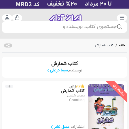
دسته‌بندی
ورود 
سبد خرید
جستجوی کتاب، نویسنده و...
خانه
/
کتاب شمارش
کتاب شمارش
نویسنده:
سیما درعلی
پیشنهاد ویژه
3.3
از
1
رأی
کتاب شمارش
معمای انگشتی
Counting
انتشارات:
عسل نشر