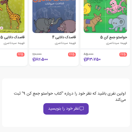
حواستو جمع کن 5
قاصدک دانایی 4
قاصدک دانایی 5
فهیمه سیدناصری
فهیمه سیدناصری
فهیمه سیدناصری
٪25
110،000
٪25
85،000
٪25
82،500
63،750
اولین نفری باشید که نظر خود را درباره "کتاب حواستو جمع کن 9" ثبت
می‌کند
نظر خود را بنویسید