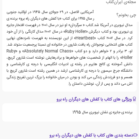
مجله‌ی ایران‌کتاب
شارون کریچ، نویسنده ی آمریکایی الاصل، در ۲۹ جولای سال ۱۹۴۵ در اوکلید جنوبی
چی بخونم؟
اوهایو به دنیا آمد. کریچ در سال ۱۹۹۵ برای کتاب «با کفش های دیگران راه برو» برنده ی
مدال نیوبری در آمریکا شد.کتاب « سرگردان» او نیز در سال ۲۰۰۱ در فهرست افتخار جایزه
ی نیوبری بود و کتاب دیگرش «Ruby Holler» در سال ۲۰۰۲ مدال کارنگی را از آن خود
کرد. در سال ۲۰۰۷ کتاب «Heartbeat» از این نویسنده به فهرست نامزدهای نهایی
کتاب های انتخابی نوجوانان راه یافت.شارون در خانواده ای نسبتا پرجمعیت متولد شد.
او، ۳ برادر و ۲ خواهر دارد و دو کتاب «Absolutely Normal Chaos» و «Ruby
Holler» را با الهام از شخصیت های خواهرها و برادرهایش نوشته است.شارون کریچ،
دانش آموخته ی کالج هایرم در رشته ی ادبیات انگلیسی با درجه ی کارشناسی و
دانشگاه جرج میسون با درجه ی کارشناسی ارشد در همین رشته است.شارون کریچ با
همسر و دو فرزندش زندگی می کند و بودن در میان خانواده را بزرگ ترین تفریح زندگی
اش می داند و پس از آن، نوشتن داستان را.
ویژگی های کتاب با کفش های دیگران راه برو
برنده ی جایزه ی نشان نیوبری سال 1995
دسته بندی های کتاب با کفش های دیگران راه برو