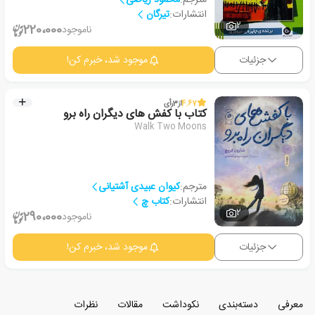
انتشارات:
تیرگان
2
220،000
ناموجود
جزئیات
موجود شد، خبرم کن!
4.67
از
3
رأی
کتاب با کفش های دیگران راه برو
Walk Two Moons
مترجم:
کیوان عبیدی آشتیانی
انتشارات:
کتاب چ
2
290،000
ناموجود
جزئیات
موجود شد، خبرم کن!
معرفی
دسته‌بندی
نکوداشت
مقالات
نظرات