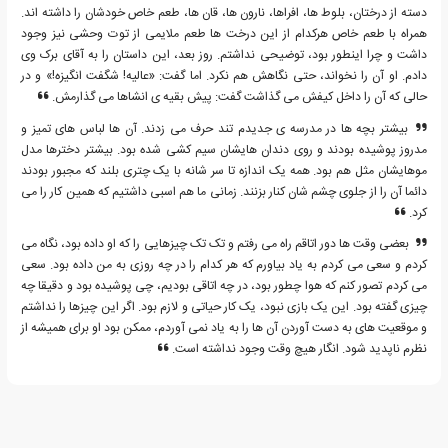
دسته از درختان، بلوط ها، افراها، نارون ها، قان ها، طعم خاص خودشان را داشته اند.
همراه با طعم خاص هرکدام از این درخت ها طعم ملایمی از توت وحشی نیز وجود
داشت و چرا اینطور بود، توضیحی نداشتم. روز بعد، این داستان را به آقای برک وی
دادم. او آن را نخواند، حتی نگاهش هم نکرد. اما گفت: «عالیه! شگفت انگیزه!» و در
حالی که آن را داخل کیفش می گذاشت گفت: پیش بقیه ی انشاها می گذارمش.
بیشتر بچه ها در مدرسه ی جدیدم تند حرف می زدند. آن ها لباس های تمیز و
مدروز پوشیده بودند و روی دندان هایشان سیم کشی شده بود. بیشتر دخترها مدل
موهایشان مثل هم بود. همه یک اندازه تا سر شانه با یک چتری بلند که مجبور بودند
دائما آن را از جلوی چشم شان کنار بزنند. زمانی ما هم اسبی داشتیم که همین کار را می
کرد.
بعضی وقت ها دور اتاقم راه می رفتم و تک تک چیزهایی را که او داده بود، نگاه می
کردم و سعی می کردم به یاد بیاورم که هر کدام را در چه روزی به من داده بود. سعی
می کردم تصور کنم که هوا چطور بود، در چه اتاقی بودیم، چی پوشیده بود و دقیقا چه
چیزی گفته بود. این یک بازی نبود، یک کار حیاتی و لازم بود. اگر این چیزها را نداشتم
و موقعیت های به دست آوردن آن ها را به یاد نمی آوردم، ممکن بود او برای همیشه از
نظرم ناپدید شود. انگار هیچ وقت وجود نداشته است.