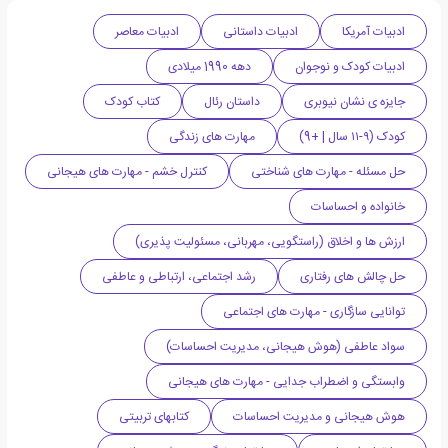
ادبیات آمریکا
ادبیات داستانی
ادبیات معاصر
ادبیات کودک و نوجوان
دهه 1990 میلادی
جایزه ی نشان نیوبری
داستان رئال
کتاب کودک
کودک (۹-۱۱ سال | +9)
مهارت های زندگی
حل مسئله - مهارت های شناختی
کنترل خشم - مهارت های هیجانی
خانواده و احساسات
ارزش ها و اخلاق (راستگویی، مهربانی، مسئولیت پذیری)
حل چالش های رفتاری
رشد اجتماعی، ارتباطی و عاطفی
توانایی سازگاری - مهارت های اجتماعی
سواد عاطفی (هوش هیجانی، مدیریت احساسات)
وابستگی و اضطراب جدایی - مهارت های هیجانی
هوش هیجانی و مدیریت احساسات
کتابهای تربیتی