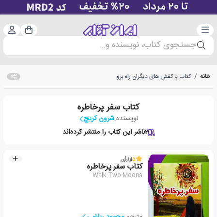
دسته‌بندی
ورود 
سبد خرید
جستجوی کتاب، نویسنده و...
خانه
/
کتاب با کفش های دیگران راه برو
کتاب سفر پرخاطره
نویسنده:
شرون کریچ
2
ناشر این کتاب را منتشر کرده‌اند
5
از
1
رأی
کتاب سفر پرخاطره
Walk Two Moons
مترجم:
محمود ریاضی