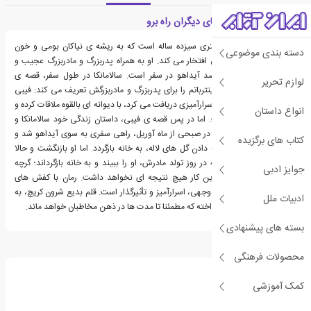
معرفی کتاب با کفش های دیگران راه برو
سالامانکا تری هیدل، دختری سیزده ساله است که به ریشه ی نیاکان بومی و خون
دسته بندی موضوعی
اصیل جاری در رگ هایش افتخار می کند. او به همراه پدربزرگ و مادربزرگ عجیب و
غریبش از اوهایو به مقصد آیداهو در سفر است. سالامانکا در طول سفر، قصه ی
لوازم تحریر
شخصیتی به نام فیبی وینترباتم را برای پدربزرگ و مادربزرگش تعریف می کند: فیبی
دختری بود که پیام های اسرارآمیزی دریافت می کرد، با دیوانه ای بالقوه ملاقات کرده و
انواع داستان
مادرش ناپدید شده است. اما در پس قصه ی فیبی، داستان زندگی خود سالامانکا و
مادرش قرار دارد. مادر او، در صبحی از ماه آوریل، راهی سفری به سوی آیداهو شد و
کتاب های برگزیده
قول داد که قبل از شکوفه دادن گل های لاله، به خانه بازگردد. اما او بازنگشت و حالا
سالامانکا امیدوار است که در روز تولد مادرش، او را ببیند و به خانه بازگرداند؛ گرچه
جوایز ادبی
پدرش معتقد است که این کار هیچ نتیجه ای نخواهد داشت. رمان با کفش های
دیگران راه برو، رمانی چندوجهی، اسرارآمیز و تأثیرگذار است. قلم بدیع شرون کریچ، به
ادبیات ملل
داستانی منحصربه فرد پرداخته که مطمئنا تا مدت ها در ذهن مخاطبان خواهد ماند.
بسته های پیشنهادی
درباره شرون کریچ
محصولات فرهنگی
کمک آموزشی