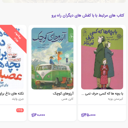
کتاب های مرتبط با با کفش های دیگران راه برو
ی
ش
ن
ه
ا
د
و
ی
ژ
پ
ه
با بچه ها که کسی حرف نمی زند
آرزوهای کوچک
کیرستن بویه
کارن هس
جری وایلد
٪25
60،000
45،000