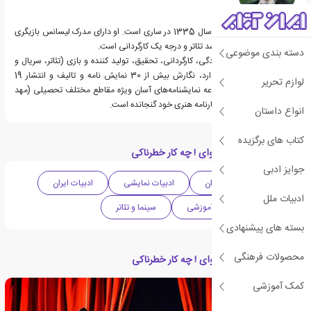
حسن دولت آبادی متولد سال 1335 در ساری است. او دارای مدرک لیسانس‌ بازیگری
و کارگردانی، کارشناسی ارشد تئاتر و درجه یک کارگردانی است.
دسته بندی موضوعی
دولت آبادی که به نویسندگی، کارگردانی، تحقیق، تولید کننده و بازی (تئاتر، سریال و
فیلم سینمایی) اشتغال دارد، نگارش بیش از 30 نمایش نامه و تالیف و انتشار 19
لوازم تحریر
نمایش‌نامه از جمله مجموعه نمایشنامه‌های آسان ویژه مقاطع مختلف تحصیلی (مهد
کودک تا دبیرستان) را در کارنامه هنری خود گنجانده است.
انواع داستان
کتاب های برگزیده
دسته بندی های کتاب وای ! چه کار خطرناکی
جوایز ادبی
ادبیات کودک و نوجوان
ادبیات نمایشی
ادبیات ایران
ادبیات ملل
کتاب مصور
آموزشی
سینما و تئاتر
بسته های پیشنهادی
محصولات فرهنگی
مقالات مرتبط با کتاب وای ! چه کار خطرناکی
کمک آموزشی