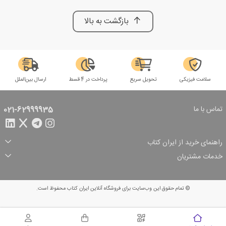
بازگشت به بالا
سلامت فیزیکی
تحویل سریع
پرداخت در 4 قسط
ارسال بین‌الملل
تماس با ما
021-62999935
راهنمای خرید از ایران کتاب
ثبت سفارش
شیوه پرداخت
خدمات مشتریان
تخفیف‌های خرید
شرایط ارسال سفارش
درباره ما
شرایط استفاده
حریم خصوصی
پیگیری سفارش
بازگرداندن سفارش
پرسش‌های متداول
© تمام حقوق این وب‌سایت برای فروشگاه آنلاین ایران کتاب محفوظ است.
سبد خرید