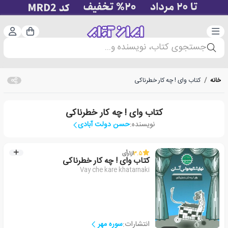
دسته‌بندی
ورود 
سبد خرید
جستجوی کتاب، نویسنده و...
خانه
/
کتاب وای ! چه کار خطرناکی
کتاب وای ! چه کار خطرناکی
نویسنده:
حسن دولت آبادی
3.5
از
1
رأی
کتاب وای ! چه کار خطرناکی
Vay che kare khatarnaki
انتشارات:
سوره مهر