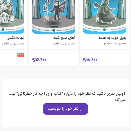
رفیق خوب یه نعمته
آهای صبح شده
نجات دشمن
حسن دولت آبادی
حسن دولت آبادی
حسن دولت آبادی
٪30
16،900
15،900
اولین نفری باشید که نظر خود را درباره "کتاب وای ! چه کار خطرناکی" ثبت
می‌کند
نظر خود را بنویسید