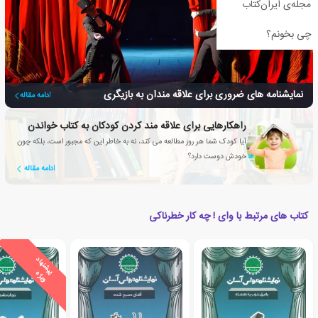
مجله‌ی ایران‌کتاب
چی بخونم؟
نمایشنامه های ضروری برای علاقه مندان به بازیگری
ادامه مقاله
راهکارهایی برای علاقه مند کردن کودکان به کتاب خواندن
آیا کودک شما هر روز مطالعه می کند، نه به خاطر این که مجبور است، بلکه چون
خودش دوست دارد؟
ادامه مقاله
کتاب های مرتبط با وای ! چه کار خطرناکی
ی
ش
ن
ه
ا
د
و
ی
ژ
پ
ه