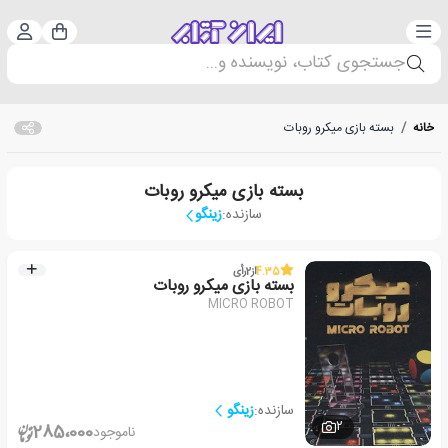
دسته‌بندی
ورود 
سبد خرید
جستجوی کتاب، نویسنده و...
خانه
/
بسته بازی میکرو روبات
بسته بازی میکرو روبات
سازنده:
زینگو
4.35
از
2
رأی
بسته بازی میکرو روبات
MICRO ROBOT
سازنده:
زینگو
2
285،000
ناموجود