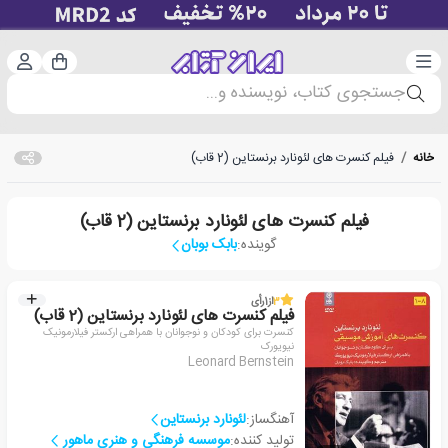
دسته‌بندی
ورود 
سبد خرید
جستجوی کتاب، نویسنده و...
خانه
/
فیلم کنسرت های لئونارد برنستاین (2 قاب)
فیلم کنسرت های لئونارد برنستاین (2 قاب)
گوینده:
بابک بوبان
3
از
1
رأی
فیلم کنسرت های لئونارد برنستاین (2 قاب)
کنسرت برای کودکان و نوجوانان با همراهی ارکستر فیلارمونیک
نیویورک
Leonard Bernstein
آهنگساز:
لئونارد برنستاین
تولید کننده:
موسسه فرهنگی و هنری ماهور