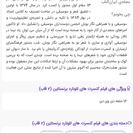
مجله‌ی ایران‌کتاب
در سال‌های 1373 و 1374 مقام اول سنتور را کسب کرد. در سال 1374 با اولین
تصنیف‌هایش برای مبحث تلفیق شعر و موسیقی در ساخت تصنیف به کلاس استاد
چی بخونم؟
محمدرضا شجریان رفت. در بهار 1384 با تکیه بر دانش و تجربه‌ی تعلیم‌وتربیت و
موسیقی و با همراهی نگار بوبان انجمن دوستداران موسیقی را تشکیل داد. او تاکنون
اجراهای متعددی از آثار خود را به صحنه برده است که از آن میان می توان یاد نیما در
تالار رودکی به همراه ارکستر زهی تذرو با سرپرستی و تنظیم سرور زره‌گر و اجرای
موسیقی آوازی و سازی با شعر نو به همراهی نگار بوبان، شب سنتور فرهنگسرای
ارسباران و کنسرت حمایت از کودکان زلزله‌زده‌ی آذربایجان را نام برد. با ساز دیوان نیز
قطعات آوازی خود با شعرهای نیما را به صحنه برده است. چندی است که به بررسی
کوک و ساختمان سنتور برای بهبود مشکلات آن و ارتقا امکانات این ساز مشغول بوده و
سنتور هشت‌خرکِ سه‌سیم که آلبوم سترون با آن اجرا شده از نتایج عملی این فعالیت
است.
ویژگی های فیلم کنسرت های لئونارد برنستاین (2 قاب)
16 حلقه دی وی دی
دسته بندی های فیلم کنسرت های لئونارد برنستاین (2 قاب)