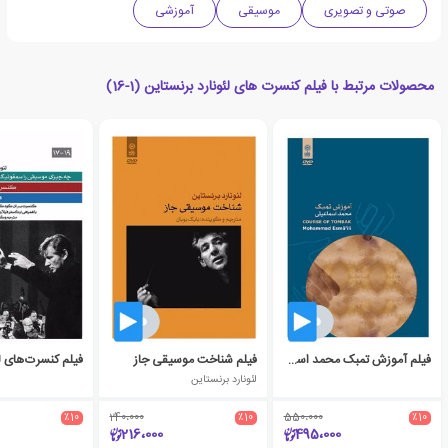
صوتی و تصویری
موسیقی
آموزشی
محصولات مرتبط با فیلم کنسرت های لئونارد برنستاین (1-16)
فیلم آموزش تمبک محمد اسماعیلی
فیلم شناخت موسیقی جاز
لئونارد برنستاین
٪10
240،000
٪10
550،000
٪10
216،000
495،000