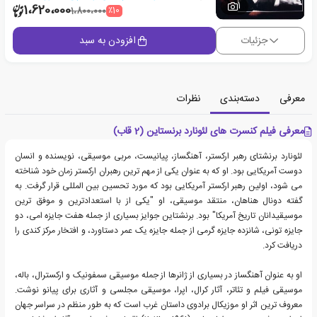
1
1،620،000
٪10
1،800،000
جزئیات
افزودن به سبد
معرفی
دسته‌بندی
نظرات
معرفی فیلم کنسرت های لئونارد برنستاین (2 قاب)
لئونارد برنشتای رهبر ارکستر، آهنگساز، پیانیست، مربی موسیقی، نویسنده و انسان
دوست آمریکایی بود. او که به عنوان یکی از مهم ترین رهبران ارکستر زمان خود شناخته
می شود، اولین رهبر ارکستر آمریکایی بود که مورد تحسین بین المللی قرار گرفت. به
گفته دونال هناهان، منتقد موسیقی، او "یکی از با استعدادترین و موفق ترین
موسیقیدانان تاریخ آمریکا" بود. برنشتاین جوایز بسیاری از جمله هفت جایزه امی، دو
جایزه تونی، شانزده جایزه گرمی از جمله جایزه یک عمر دستاورد، و افتخار مرکز کندی را
دریافت کرد.
او به عنوان آهنگساز در بسیاری از ژانرها از جمله موسیقی سمفونیک و ارکسترال، باله،
موسیقی فیلم و تئاتر، آثار کرال، اپرا، موسیقی مجلسی و آثاری برای پیانو نوشت.
معروف ترین اثر او موزیکال برادوی داستان غرب است که به طور منظم در سراسر جهان