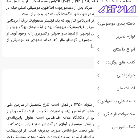
اجرا می شود و در دو فیلم بلند (1961 و 2021) اقتباس شده است. آثار او شامل سه
سمفونی، مزامیر چیچستر، سرناد پس از «سمپوزیوم» افلاطون، موسیقی اصلی فیلم در
ساحل، و آثار تئاتری از جمله در شهر، شهر شگفت‌انگیز، کاندید و جرم او است.
برنشتاین اولین رهبر ارکستر آمریکایی تبار بود که یک ارکستر سمفونیک بزرگ آمریکایی
دسته بندی موضوعی
را رهبری کرد. او مدیر موسیقی فیلارمونیک نیویورک بود و ارکسترهای بزرگ جهان را
رهبری می کرد و میراث قابل توجهی از ضبط های صوتی و تصویری را به وجود آورد. او
لوازم تحریر
همچنین در احیای مدرن موسیقی گوستاو مالر، که علاقه شدیدی به موسیقی او
داشت، نقش مهمی داشت.[
انواع داستان
کتاب های برگزیده
درباره بابک بوبان
جوایز ادبی
ادبیات ملل
بسته های پیشنهادی
بابک بوبان نوازنده سنتور متولد 1350 در تهران است. فارغ‌التحصیل از سازمان ملی
پرورش استعدادهای درخشان، کارشناس زبان و ادبیات انگلیسی از دانشگاه تهران و
محصولات فرهنگی
کارشناس ارشد زبانشناسی از دانشگاه علامه طباطبایی است. عنوان پایان‌نامه‌ی
کارشناسی ارشدش بررسی نقش موسیقی آوازی در آموزش شعر فارسی بوده که با
کمک آموزشی
نظارت و مشاوره‌ی دکتر علی‌محمد حق‌شناس صورت پذیرفته است. از اردیبهشت
1360 به فراگیری سنتور نزد استاد فرامرز پایور پرداخت و در جشنواره‌های موسیقی فجر