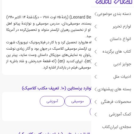
دسته بندی موضوعی
لئونارد برنستین (Leonard Bernstein) (زادهٔ ۲۵ اوت ۱۹۱۸ – درگذشتهٔ ۱۴ اکتبر ۱۹۹۰)
آهنگساز، رهبر ارکستر، نویسنده، موسیقی‌دان، مدرس موسیقی و نوازندهٔ پیانو اهل
لوازم تحریر
ایالات متحدهٔ آمریکا بود. او از نخستین رهبران ارکستر متولد و تحصیل‌کرده در آمریکا
بود که به شهرت جهانی رسید.
انواع داستان
لئونارد برنستین در دانشگاه هاروارد تحصیل کرد و با کار در فیلارمونیک نیویورک شهرت
یافت. برنستین رهبر یهودی ارکستر موسیقی کلاسیک در جهان بود و آثار زیادی نوشت
کتاب های برگزیده
که از مشهورترین آن‌ها می‌توان به نمایش‌های موزیکال داستان وست ساید، پیتر پن
‏(en)‏ و شهر شگفت‌انگیز ‏(en)‏، اپرای کندید ‏(en)‏ (که قطعهٔ «بدرخش و شاد باش» از
جوایز ادبی
آن بسیار مشهور است)، و موسیقی فیلم در بارانداز اشاره کرد.
ادبیات ملل
دسته بندی های فیلم لئونارد برنستاین (۱۰. تعریف مکتب کلاسیک)
بسته های پیشنهادی
محصولات فرهنگی
صوتی و تصویری
موسیقی
آموزشی
موسیقی کلاسیک
کمک آموزشی
مجله‌ی ایران‌کتاب