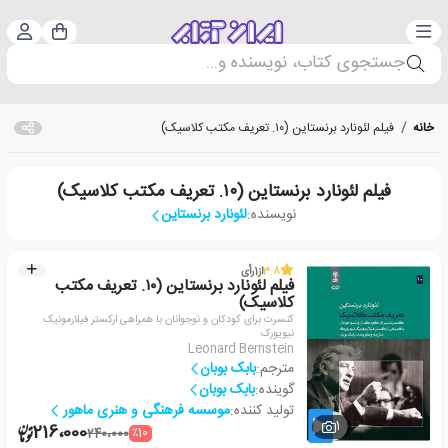
دسته‌بندی
ورود 
سبد خرید
جستجوی کتاب، نویسنده و...
خانه
/
فیلم لئونارد برنستاین (۱۰. تعریف مکتب کلاسیک)
فیلم لئونارد برنستاین (۱۰. تعریف مکتب کلاسیک)
نویسنده:
لئونارد برنستاین
3.8
از
1
رأی
فیلم لئونارد برنستاین (۱۰. تعریف مکتب
کلاسیک)
کنسرت برای کودکان و نوجوانان با همراهی ارکستر فیلارمونیک
نیویورک
Leonard Bernstein
مترجم:
بابک بوبان
گوینده:
بابک بوبان
تولید کننده:
موسسه فرهنگی و هنری ماهور
1
216،000
٪10
240،000