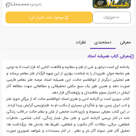
2
1،100،000
ناموجود
جزئیات
موجود شد، خبرم کن!
معرفی
دسته‌بندی
نظرات
معرفی کتاب همیشه استاد
یادنامه ای است درخور و غنی از طنز و مطایبه و فکاهت؛ کتابی که قرار است تا به نوعی
هم جامعه جوان طنزپرداز را به شناخت بهتری از این چهره اثرگذار طنز معاصر برساند و
هم تجلیلی دیگربار از ابوالقاسم حالت، این همیشه استاد عرصه طنز معاصر فارسی
صورت دهد و همین طور یک منبع مکفی تحقیقاتی و مطالعاتی جهت مطالعه آثار
ایشان در اختیار عموم علاقمندان و پژوهندگان قرار دهد.
کتاب مروری است بر کارنامه ادبی و هنری استاد ابوالقاسم حالت که از بزرگان حوزه طنز
و ادب ایران زمین بود و شاگردان بسیاری از مکتب او به طنزنویسی گرایش پیدا کردند.
در این کتاب معرفی مبسوط و بازپرداخت جامعی از شان و مقام حالت در قالب زندگی
نامه در کنار بررسی کارنامه ادبی و طنز، سال شمار زندگی، کتاب شناسی، خاطرات
شفاهی، مراثی، مقالات، آثار مکتوب و شفاهی، تقریظ ها، یادمان ها، بزرگداشت ها،
تحلیل آثار طنز، نمونه آثار نثر و نظم… در کنار مستندات و شواهد تصویری صورت