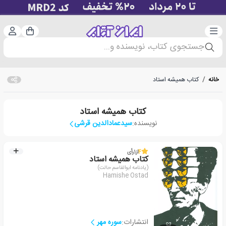
دسته‌بندی
ورود 
سبد خرید
جستجوی کتاب، نویسنده و...
خانه
/
کتاب همیشه استاد
کتاب همیشه استاد
نویسنده:
سیدعمادالدین قرشی
4
از
1
رأی
کتاب همیشه استاد
(یادنامه ابوالقاسم حالت)
Hamishe Ostad
انتشارات:
سوره مهر