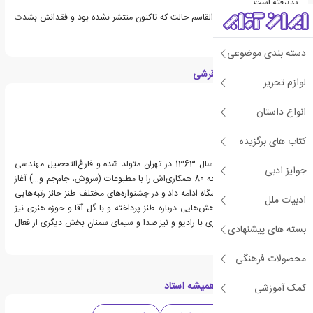
پذیرفته است.
مرجعی جامع درباره ی ابوالقاسم حالت که تاکنون منتشر نشده بود و فقدانش بشدت
حس می شد...
دسته بندی موضوعی
درباره سیدعمادالدین قرشی
لوازم تحریر
انواع داستان
کتاب های برگزیده
سیدعمادالدین قرشی در سال 1363 در تهران متولد شده و فارغ‌التحصیل مهندسی
جوایز ادبی
مکانیک است. از اوایل دهه 80 همکاری‌اش را با مطبوعات (سروش، جام‌جم و…) آغاز
کرد. طنزنویسی را در دانشگاه ادامه داد و در جشنواره‌های مختلف طنز حائز رتبه‌هایی
ادبیات ملل
شد. وی همچنین به پژوهش‌هایی درباره طنز پرداخته و با گل‌ آقا و حوزه هنری نیز
همکاری کرده است. همکاری با رادیو و نیز صدا و سیمای سمنان بخش دیگری از فعال
بسته های پیشنهادی
یت‌های او بوده است.
محصولات فرهنگی
دسته بندی های کتاب همیشه استاد
کمک آموزشی