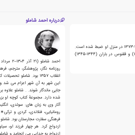
درباره احمد شاملو
این مجموعه شامل 2۱ شعر احمد شاملوست و در سال های ۱۳۷۲-۱۳۷۳ در منزل او ضبط شده است.
شعرهای این مجموعه از کتاب های دشنه در دیس (۱۳۵۳-۱۳۵۶) و ققنوس در باران (۱۳۴۴-۱۳۴۵)
روزنامه نگار، پژوهشگر، مترجم، فر
انقلاب ۱۳۵۷ بود. شاملو ت
این شهر به آن شهر اعزام می شد و 
جایی ماندگار شوند. . شاملو علاوه 
شده دارد. مجموعهٔ کتاب کوچه او بز
آثار وی به زبان های: سوئدی، انگلی
ازدواج کرد. هر چهار فرزند او، س