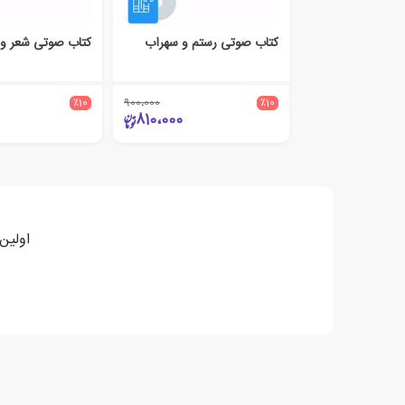
کتاب صوتی رستم و سهراب
٪10
900،000
٪10
810،000
اولین