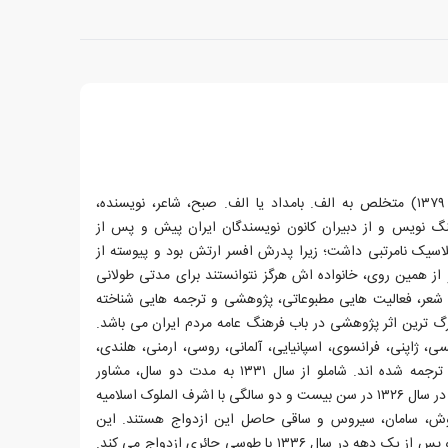
احمد شاملو (۲۱ آذر ۱۳۰۴–۲ مرداد ۱۳۷۹) متخلص به الف. بامداد یا الف. صبح، شاعر، نویسنده،
هنگ نویس و از دبیران کانون نویسندگان ایران پیش و پس از
حصیلات کلاسیک نامرتبی داشت؛ زیرا پدرش افسر ارتش بود و پیوسته از
از همین روی، خانواده اش هرگز نتوانستند برای مدتی طولانی
بر شعر، فعالیت هایی مطبوعاتی، پژوهشی و ترجمه هایی شناخته
رگ ترین اثر پژوهشی در باب فرهنگ عامه مردم ایران می باشد.
سی، ژاپنی، فرانسوی، اسپانیایی، آلمانی، روسی، ارمنی، هلندی،
رومانیایی، فنلاندی، کردی و ترکی∗ ترجمه شده اند. شاملو از سال ۱۳۳۱ به مدت دو سال، مشاور
فرهنگی سفارت مجارستان بود. شاملو در سال ۱۳۲۶ در سن بیست و دو سالگی با اشرف الملوک اسلامیه
یاوش، سامان، سیروس و ساقی حاصل این ازدواج هستند. این
ازدواج به جدایی می انجامد و شاملو پس از یک دهه در سال ۱۳۳۶ با طوسی حائری ازدواج می کند.