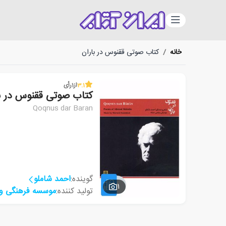
دسته‌بندی
خانه
/
کتاب صوتی ققنوس در باران
3.1
از
1
رأی
کتاب صوتی ققنوس در ب
Qoqnus dar Baran
گوینده:
احمد شاملو
1
تولید کننده:
موسسه فرهنگی و 