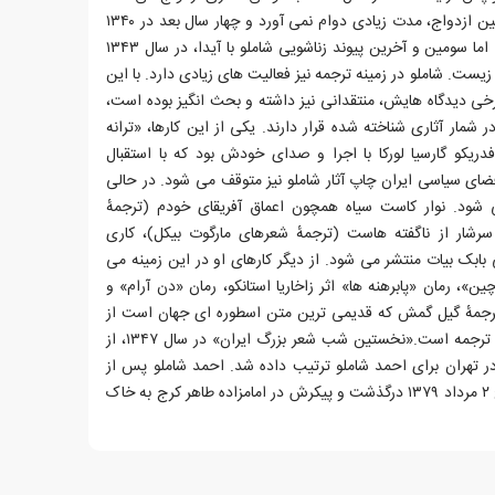
دومین ازدواج شاملو، همچون نخستین ازدواج، مدت زیادی دوام نمی آورد و چهار سال بعد در ۱۳۴۰
از همسر دوم خود نیز جدا می شود. اما سومین و آخرین پیوند زناشویی شاملو با آیدا، در سال ۱۳۴۳
او زیست. شاملو در زمینه ترجمه نیز فعالیت های زیادی دارد. با این
خی دیدگاه هایش، منتقدانی نیز داشته و بحث انگیز بوده است،
 شمار آثاری شناخته شده قرار دارند. یکی از این کارها، «ترانه
ریکو گارسیا لورکا با اجرا و صدای خودش بود که با استقبال
 شد. از ۱۳۶۲ با تغییر فضای سیاسی ایران چاپ آثار شاملو نیز متوقف می شود. در حالی
 شود. نوار کاست سیاه همچون اعماق آفریقای خودم (ترجمهٔ
شار از ناگفته هاست (ترجمهٔ شعرهای مارگوت بیکل)، کاری
بابک بیات منتشر می شود. از دیگر کارهای او در این زمینه می
ن»، رمان «پابرهنه ها» اثر زاخاریا استانکو، رمان «دن آرام» و
ترجمهٔ گیل گمش که قدیمی ترین متن اسطوره ای جهان است از
دیگر کارهای ارزشمند شاملو در زمینهٔ ترجمه است.«نخستین شب شعر بزرگ ایران» در سال ۱۳۴۷، از
 تهران برای احمد شاملو ترتیب داده شد. احمد شاملو پس از
تحمل سال ها رنج و بیماری، در تاریخ ۲ مرداد ۱۳۷۹ درگذشت و پیکرش در امامزاده طاهر کرج به خاک