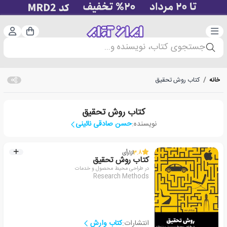
دسته‌بندی
ورود 
سبد خرید
جستجوی کتاب، نویسنده و...
خانه
/
کتاب روش تحقیق
کتاب روش تحقیق
نویسنده:
حسن صادقی نائینی
3.8
از
1
رأی
کتاب روش تحقیق
در طراحی محیط محصول و خدمات
Research Methods
انتشارات:
کتاب وارش