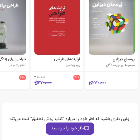
پرسمان دیزاین
فرایندهای طراحی
طراحی برای زندگ
مجموعه ی نویسندگان
ویم پوئلمن
استوارت واکر
٪10
300،000
٪10
270،000
230،000
اولین نفری باشید که نظر خود را درباره "کتاب روش تحقیق" ثبت می‌کند
نظر خود را بنویسید