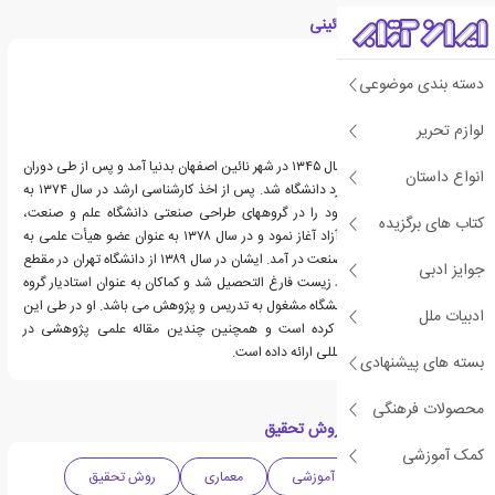
درباره حسن صادقی نائینی
دسته بندی موضوعی
لوازم تحریر
حسن صادقی نائینی در سال ۱۳۴۵ در شهر نائین اصفهان بدنیا آمد و پس از طی دوران
انواع داستان
متوسطه در سال ۱۳۶۶ وارد دانشگاه شد. پس از اخذ کارشناسی ارشد در سال ۱۳۷۴ به
عنوان مدرس، فعالیت خود را در گروههای طراحی صنعتی دانشگاه علم و صنعت،
کتاب های برگزیده
دانشگاه تهران و دانشگاه آزاد آغاز نمود و در سال ۱۳۷۸ به عنوان عضو هیأت علمی به
استخدام دانشگاه علم و صنعت در آمد. ایشان در سال ۱۳۸۹ از دانشگاه تهران در مقطع
جوایز ادبی
دکترای برنامه ریزی محیط زیست فارغ التحصیل شد و کماکان به عنوان استادیار گروه
طراحی صنعتی در این دانشگاه مشغول به تدریس و پژوهش می باشد. او در طی این
ادبیات ملل
دوران چند کتاب منتشر کرده است و همچنین چندین مقاله علمی پژوهشی در
کنفرانسهای ملی و بین المللی ارائه داده است.
بسته های پیشنهادی
محصولات فرهنگی
دسته بندی های کتاب روش تحقیق
کمک آموزشی
ادبیات ایران
آموزشی
معماری
روش تحقیق