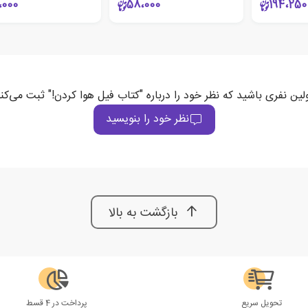
،000
58،000
194،250
لین نفری باشید که نظر خود را درباره "کتاب فیل هوا کردن!" ثبت می‌کن
نظر خود را بنویسید
بازگشت به بالا
تحویل سریع
پرداخت در 4 قسط