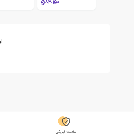
84،150
او
سلامت فیزیکی