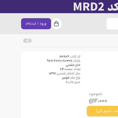
ورود / ثبت‌نام
سبد خرید
کد کتاب:
83826
شابک:
978-6222080327
قطع:
خشتی
تعداد صفحه:
24
سال انتشار شمسی:
1397
نوع جلد:
شومیز
سری چاپ:
1
ناموجود
12،000
د، خبرم کن!