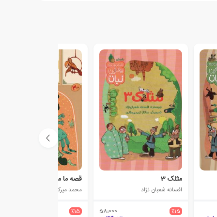
مثلک 3
قصه ما مثل شد - جلد 3
افسانه شعبان نژاد
محمد میرکیانی
140،000
٪15
58،000
٪15