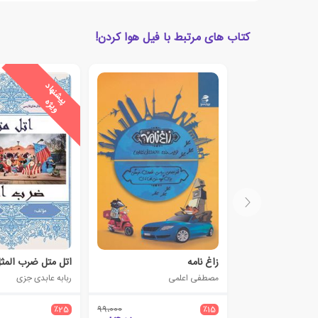
کتاب های مرتبط با فیل هوا کردن!
ی
ش
ن
ه
ا
د
و
ی
ژ
پ
ه
زاغ نامه
اتل متل ضرب المث
مصطفی اعلمی
ربابه عابدی جزی
٪25
99،000
٪15