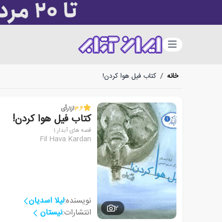
دسته‌بندی
خانه
/
کتاب فیل هوا کردن!
3.6
از
1
رأی
کتاب فیل هوا کردن!
قصه های آبدار 1
Fil Hava Kardan
نویسنده:
لیلا اسدیان
2
انتشارات:
نیستان