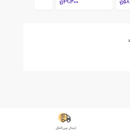
119،000
49،300
58
د
ارسال بین‌الملل