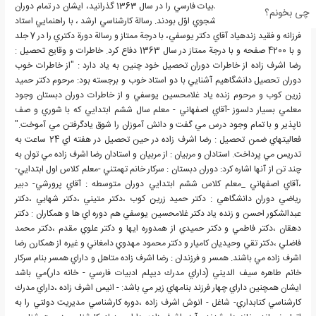
1356، و دكتراي زبان و ادبيات فارسي را در سال 1363 گذرانيد، ايشان در تمام دوران
چی بخونم؟
تحصيل شاگرد ممتاز و دانشجوي اوّل بودند. رسالة كارشناسي ارشد ، با راهنمايي استاد
فرزانه و فقيد زنده‏ياد آقاي دكتر يوسفي، با درجة ممتاز و رسالة دورة دكتري را در 7 جلد
و با 4200 صفحه و با درجة ممتاز در سال 1363 دفاع كرد. خاطرات و وقايع تحصيل :
رضا اشرف زاده از خاطرات دوران تحصيل خود چنين به ياد دارد : "از خاطرات خوب
دوران تحصيل دانشگاهيم آشنايي با دو استاد خوب و برجسته بود: مرحوم دكتر حميد
زرين كوب و مرحوم زنده ياد غلامحسين يوسفي و از خاطرات دوران دبستان وجود
معلمي بسيار دلسوز -آقاي اصفهاني - معلم سال ششم ابتدايي كه با شوري و صف
ناپذير و با تمام وجود درس مي گفت و دانش آموزان را شوق يادگرفتن مي آموخت."
فعاليتهاي ضمن تحصيل : رضا اشرف زاده در حين تحصيل در هفته اي 24 ساعت به
تدريس مي پرداخت. استادان و مربيان : از مربيان و استادان رضا اشرف زاده مي توان به
چند تن از آنها اشاره كرد: دوران دبستان : سركار خانم تهمتني -معلم كلاس اول ابتدايي-
،آقاي اصفهاني _معلم كلاس ششم ابتدايي دوران متوسطه : آقاي پرورشي- دبير
رياضي دوران دانشگاهي : دكتر حميد زرين كوب ،دكتر متيني ،دكتر شهابي ،دكتر
عبدالشكور احسن و زنده ياد دكتر غلامحسين يوسفي هم دوره اي ها و همکاران : دكتر
دهقان ،دكتر فاطمي و دكتر حميدي از همدوره ايها و دكتر علوي مقدم ،دكتر محمد
فاضلي ،دكتر تقي وحيديان كاميار و دكتر محمود مهدوي دامغاني و غيره از همكارن رضا
اشرف زاده مي باشند. همسر و فرزندان : رضا اشرف زاده متاهل و داراي همسر بنام سركار
خانم طاهره سيف الديني (داراي مدرك ديپلم ادبيات فارسي - خانه دار)مي باشد
ايشان همچنين داراي چهار فرزند بنامهاي زير مي باشد: - انيس اشرف زاده ،داراي مدرك
كارشناسي كتابداري- شاغل - انوش اشرف زاده ،دوره كارشناسي مديريت دولتي را به