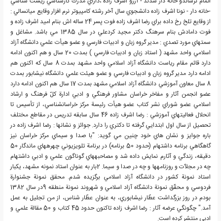
اتمام نرساندو خانه دار شدند - آرزو اشرف زاده ،داراي مدرك كارشناسي زيست شناسي
-خانه دار - نونا اشرف زاده دانشجوي سال آخر رشته كامپيوتر نرم افزار وقايع ميانسالي :
از وقايع تلخ رخ داده براي رضا اشرف زاده فوت پسر 24 ساله اش بنام اميد اشرف زاده و
فوت دامادش بنام سرهنگ دكتر مجيد كردعلي در سال 1385 مي باشد. مشاغل و
سمتهاي مورد تصدي : مدير گروه زبان و ادبيات فارسي و عضو هيأت علمي دانشگاه آزاد
اسلامي واحد مشهد ( استاد زبان و ادبيات فارسي ) بمدت 20 سال و هم اكنون ادامه
دارد قائم مقام رياست دانشگاه آزاد اسلامي واحد مشهد بمدت 8 سال كه اكنون هم
ادامه دارد مدير گروه زبان و ادبيات فارسي و عضو هيئت علمي دانشگاه نيشابور بمدت
8 سال معاون آموزشي دانشگاه آزاد اسلامي مشهد بمدت 17 سال هم اكنون ادامه دارد
عضو انجمن آثار و مفاخر خراسان مشاور فرهنگي و ادبي ادارة كلّ فرهنگ و ارشاد
اسلامي عضو شوراي نشر كتاب عضو هيأت رئيسة مركز خراسان‏شناسي، از تأسيس تا
انحلال فعاليتهاي آموزشي : رضا اشرف زاده 46 سال سابقه تدريس در مقاطع مختلف
تحصيل از سال اول ابتدايي گرفته تا دكتري را دارد. جوائز و نشانها : رضا اشرف زاده در
باره جوايز و نشان هاي خود چنين مي گويد: "با صدا و سيماي مركز خراسان نيز
گاهگاهي برنامه داشته‏ام (حدود 50 برنامه) در برنامة تلويزيوني چهره‏هاي ماندگار 50
دقيقه، زندگي و آثارم نمايش داده شد و مصاحبه‏هاي گوناگون علمي و ادبي داشته‏ام
چه در مجلاّت و روزنامه‏ها و چه در صدا و سيما. 2بار به عنوان استاد نمونه مشهد، يكبار
استاد نمونة كشور در دانشگاه آزاد اسلامي برگزيده شدم. محقق نمونة جشنوارة
فردوسي و محقّق نمونة دانشگاه آزاد اسلامي و شهروند نمونة منطقه 9در سال 1382
بودم در روز بزرگداشت عطّار نيشابوري، به عنوان عطّار شناس، از من تجليل به عمل
آمد." چگونگي عرضه آثار : رضا اشرف زاده تاكنون حدود 45 كتاب و 50 مقالة علمي و
ادبي منتشر كرده‏ است.