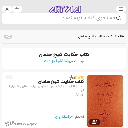
دسته‌بندی
ورود 
سبد خرید
جستجوی کتاب، نویسنده و...
خانه
/
کتاب حکایت شیخ صنعان
کتاب حکایت شیخ صنعان
نویسنده:
رضا اشرف زاده
4.5
از
1
رأی
کتاب حکایت شیخ صنعان
از منطق الطیر عطار نیشابوری با تحقیقی درباره داستان و شرح ابیات
آن
Attar
انتشارات:
اساطیر
1
160،000
ناموجود