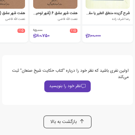
شرح گزیده منطق الطیر یا مقامات طیور
هفت شهر عشق 6 (شهر توحید - شهر حیرت)
رضا اشرف زاده
نعمت الله قاضی
نعمت الله قاضی
٪15
95،000
٪15
80،750
100،000
اولین نفری باشید که نظر خود را درباره "کتاب حکایت شیخ صنعان" ثبت
می‌کند
نظر خود را بنویسید
بازگشت به بالا