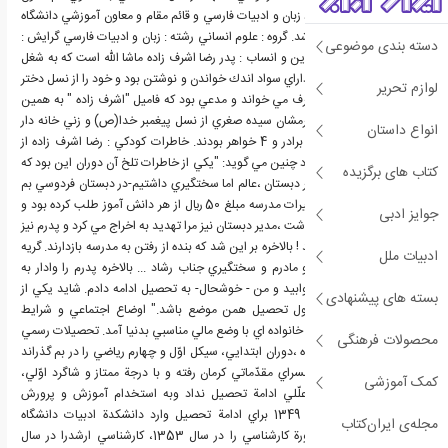
عضو هيئت علمي و استاد زبان و ادبيات فارسي و قائم مقام و معاون آموزشي دانشگاه
آزاد اسلامي مشهد مي باشد. گروه : علوم انساني رشته : زبان و ادبيات فارسي گرايش :
دسته بندی موضوعی
زبان و ادبيات فارسي والدين و انساب : پدر رضا اشرف زاده ماشا الله است كه به شغل
مسگري اشتغال داشت و داراي سواد اندك خواندن و نوشتن بود و خود را از نسل دختر
لوازم تحریر
عمرروليث صفاري بنام اشرف مي خواند و مدعي بود كه فاميل "اشرف زاده " به همين
سبب است. نام مادر محترمشان سيده صغري از نسل پيغمبر خدا(ص) و زني خانه دار
انواع داستان
بود.دكتر اشرف زاده كلا 2 برادر و 4 خواهر بودند. خاطرات کودکي : رضا اشرف زاده از
خاطرات دوران كودكي خود چنين مي گويد: "يكي از خاطرات تلخ آن دوران اين بود كه
کتاب های برگزیده
در سال سوم دبستان مدير دبستان ،عالم اما سختگيري داشتيم-در دبستان فردوسي بم
-بنام آقاي رشاد- براي تعميرات مدرسه مبلغ 50 ريال از هر دانش آموز طلب كرده بود و
جوایز ادبی
پدرم اين مقدار پول را نداشت ،مدير دبستان نيز مرا تهديد به اخراج مي كرد و پدرم نيز
از انان نبود كه داشته باشد ! بالاخره بر اين شد كه بنده از رفتن به مدرسه بازدارند. گريه
ادبیات ملل
و ضجه من ناراحتي پدرو مادرم و سختگيري جناب رشاد ... بالاخره پدرم را وادار به
قرض كردن كرد و غائله خوابيد و من - خوشحال- به تحصيل ادامه دادم. شايد يكي از
بسته های پیشنهادی
اسرار موفقيت من در طول تحصيل همن موضع باشد." اوضاع اجتماعي و شرايط
زندگي : رضا اشرف زاده در خانواده اي با وضع مالي مناسبي بدنيا آمد. تحصيلات رسمي
محصولات فرهنگی
و حرفه اي : رضا اشرف زاده ،دوران ابتدايي، سيكل اوّل و چهارم رياضي را در بم گذراند
و در سال 1338 به دانشسراي مقدّماتي كرمان رفته و با درجة ممتاز و شاگرد اوّلي،
کمک آموزشی
فارغ‏التحصيل شدند، به علّلي ادامة تحصيل نداد وبه استخدام آموزش و پرورش
(فعلي) در آمد. در سال 1349 براي ادامة تحصيل وارد دانشكدة ادبيات دانشگاه
مجله‌ی ایران‌کتاب
فردوسي مشهد شد و دورة كارشناسي را در سال 1353، كارشناسي ارشدرا در سال