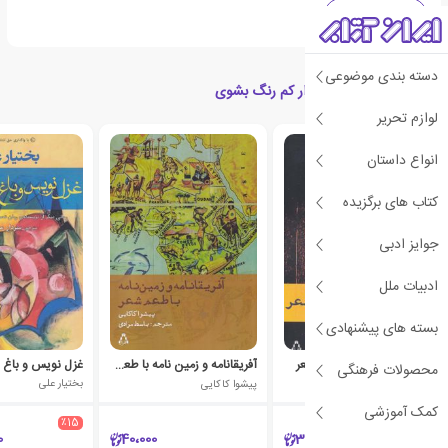
ادبیات کردی
دسته بندی موضوعی
کتاب های مرتبط با مگذار کم رنگ بشوی
لوازم تحریر
انواع داستان
کتاب های برگزیده
جوایز ادبی
ادبیات ملل
بسته های پیشنهادی
پژوهشی در معانی دیگر شعر
آفریقانامه و زمین نامه با طعم شعر
غزل نویس و باغ 
محصولات فرهنگی
بختیار علی
پیشوا کاکایی
بختیار علی
کمک آموزشی
٪15
0
40،000
300،000