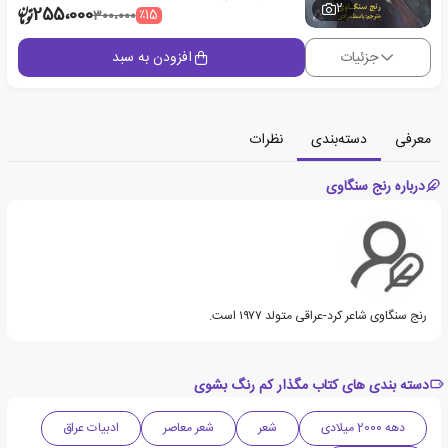
2
255،000
٪15
300،000
جزئیات
افزودن به سبد
معرفی
دسته‌بندی
نظرات
درباره رنج سنگاوی
رنج سنگاوی شاعر کرد-عراقی متولد ۱۹۷۷‏ است.
دسته بندی های کتاب مگذار کم رنگ بشوی
دهه 2000 میلادی
شعر
شعر معاصر
ادبیات عراق