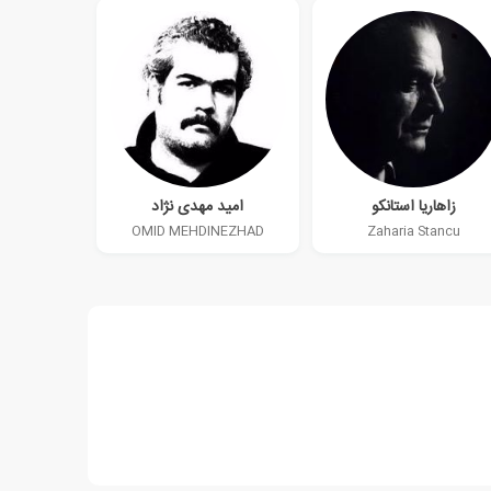
زاهاریا استانکو
امید مهدی نژاد
OMID MEHDINEZHAD
Zaharia Stancu