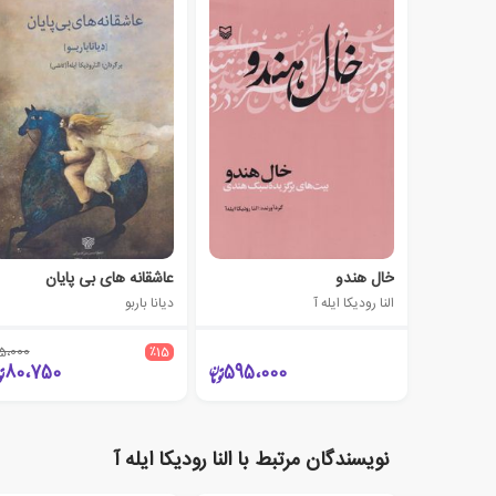
خال هندو
عاشقانه های بی پایان
النا رودیکا ایله آ
دیانا باربو
5،000
٪15
80،750
595،000
نویسندگان مرتبط با النا رودیکا ایله آ