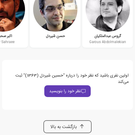
گروس عبدالملکیان
حسن شیردل
اکبر صحر
r Sahraee
Garous Abdolmalekian
اولین نفری باشید که نظر خود را درباره "حسین شیردل (1363)" ثبت
می‌کند
نظر خود را بنویسید
بازگشت به بالا