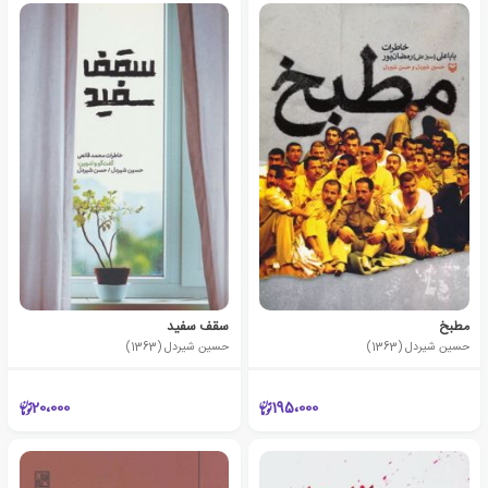
مطبخ
سقف سفید
حسین شیردل (1363)
حسین شیردل (1363)
20،000
195،000