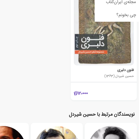
مجله‌ی ایران‌کتاب
چی بخونم؟
فنون دلبری
حسین شیردل (1363)
12،000
نویسندگان مرتبط با حسین شیردل