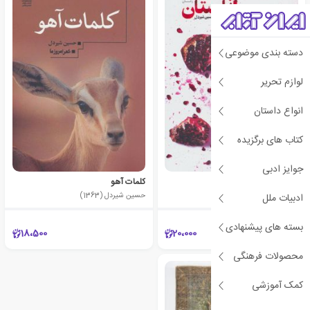
دسته بندی موضوعی
لوازم تحریر
انواع داستان
کتاب های برگزیده
جوایز ادبی
انارستان
کلمات آهو
حسین شیردل (1363)
حسین شیردل (1363)
ادبیات ملل
بسته های پیشنهادی
18،500
20،000
محصولات فرهنگی
کمک آموزشی