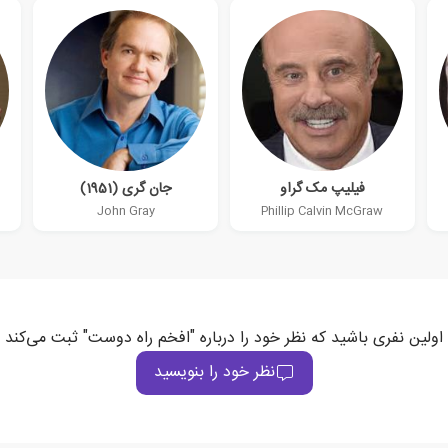
فیلیپ مک گراو
جان گری (1951)
John Gray
Phillip Calvin McGraw
اولین نفری باشید که نظر خود را درباره "افخم راه دوست" ثبت می‌کند
نظر خود را بنویسید