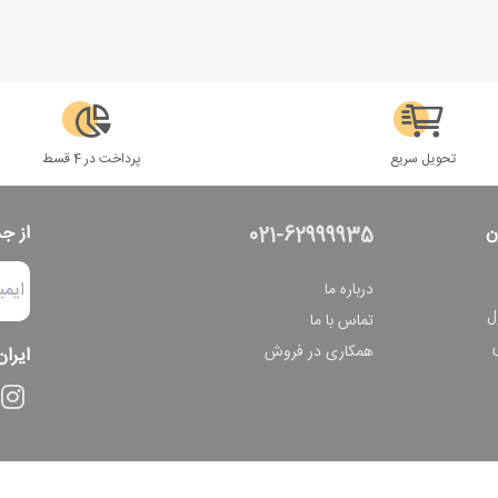
تحویل سریع
پرداخت در 4 قسط
ن
از ج
021-62999935
درباره ما
ل
تماس با ما
همکاری در فروش
ایران