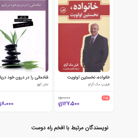
خانواده، نخستین اولویت
شا
فیلیپ مک گراو
جان کهو
150،000
٪15
8،000
127،500
نویسندگان مرتبط با افخم راه دوست