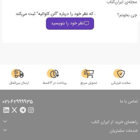
مجله‌ی ایران‌کتاب
اولین نفری باشید که نظر خود را درباره "آلن کاوالیه" ثبت می‌کند
چی بخونم؟
نظر خود را بنویسید
سلامت فیزیکی
تحویل سریع
پرداخت در 4 قسط
ارسال بین‌الملل
تماس با ما
021-62999935
راهنمای خرید از ایران کتاب
ثبت سفارش
شیوه پرداخت
خدمات مشتریان
تخفیف‌های خرید
شرایط ارسال سفارش
درباره ما
شرایط استفاده
حریم خصوصی
پیگیری سفارش
بازگرداندن سفارش
پرسش‌های متداول