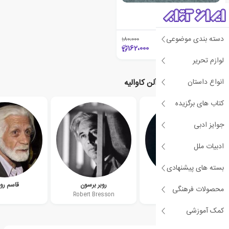
ترز
آلن کاوالیه
دسته بندی موضوعی
180،000
٪10
162،000
لوازم تحریر
انواع داستان
نویسندگان مرتبط با آلن کاوالیه
کتاب های برگزیده
جوایز ادبی
ادبیات ملل
بسته های پیشنهادی
بهرام بیضایی
روبر برسون
قاسم رو
محصولات فرهنگی
Robert Bresson
Bahram Beizai
کمک آموزشی