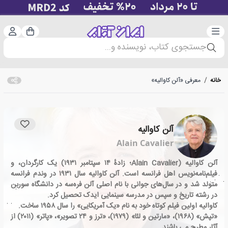
دسته‌بندی
ورود 
سبد خرید
جستجوی کتاب، نویسنده و...
خانه
/
معرفی «آلن کاوالیه»
آلن کاوالیه
Alain Cavalier
آلن کاوالیه (Alain Cavalier؛ زادهٔ ۱۴ سپتامبر ۱۹۳۱) یک کارگردان، و
فیلم‌نامه‌نویس اهل فرانسه است. آلن کاوالیه سال ۱۹۳۱ در وندم فرانسه
متولد شد و در سال‌های جوانی با نام اصلی آلن فره‌سه در دانشگاه سوربن
در رشته تاریخ و سپس در مدرسه سینمایی ایدک تحصیل کرد.
کاوالیه اولین فیلم کوتاه خود به نام «یک آمریکایی» را سال ۱۹۵۸ ساخت.‌
«تپش» (۱۹۶۸)، «مارتین و لئا» (۱۹۷۹)، «ترز و ۲۴ تصویر»، «پاتر» (۲۰۱۱) از
آثار مطرح می باشند.