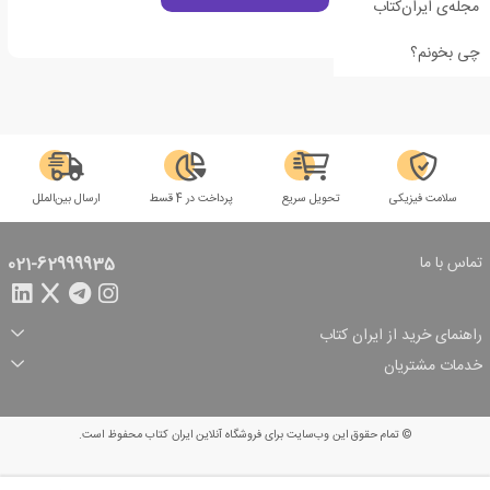
مجله‌ی ایران‌کتاب
چی بخونم؟
سلامت فیزیکی
تحویل سریع
پرداخت در 4 قسط
ارسال بین‌الملل
تماس با ما
021-62999935
راهنمای خرید از ایران کتاب
ثبت سفارش
شیوه پرداخت
خدمات مشتریان
تخفیف‌های خرید
شرایط ارسال سفارش
درباره ما
شرایط استفاده
حریم خصوصی
پیگیری سفارش
بازگرداندن سفارش
پرسش‌های متداول
© تمام حقوق این وب‌سایت برای فروشگاه آنلاین ایران کتاب محفوظ است.