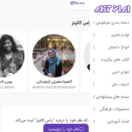
98،000
دسته بندی موضوعی
نویسندگان مرتبط با راس کالینز
لوازم تحریر
انواع داستان
کتاب های برگزیده
جوایز ادبی
مو ویلمز
آناهیتا حضرتی کیاوندانی
بومی لاد
ادبیات ملل
 Laditan
Anahita Hazrati Kiavandani
Mo Willems
بسته های پیشنهادی
محصولات فرهنگی
اولین نفری باشید که نظر خود را درباره "راس کالینز" ثبت می‌کند
کمک آموزشی
نظر خود را بنویسید