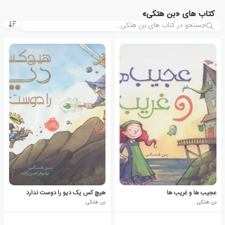
کتاب های «بن هتکی»
عجیب ها و غریب ها
هیچ کس یک دیو را دوست ندارد
بن هتکی
بن هتکی