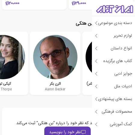
20،000
29،000
دسته بندی موضوعی
نویسندگان مرتبط با بن هتکی
لوازم تحریر
انواع داستان
کتاب های برگزیده
جوایز ادبی
ارسلا ورنون (تی. کینگ فیشر)
ائرن بکر
کیکی ت
ادبیات ملل
i Thorpe
Aaron Becker
Ursula Vernon
بسته های پیشنهادی
محصولات فرهنگی
اولین نفری باشید که نظر خود را درباره "بن هتکی" ثبت می‌کند
کمک آموزشی
نظر خود را بنویسید