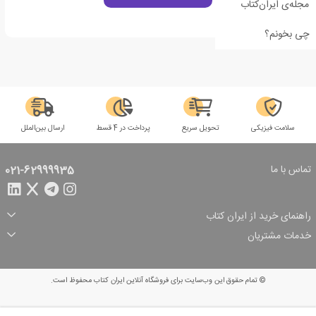
مجله‌ی ایران‌کتاب
چی بخونم؟
سلامت فیزیکی
تحویل سریع
پرداخت در 4 قسط
ارسال بین‌الملل
تماس با ما
021-62999935
راهنمای خرید از ایران کتاب
ثبت سفارش
شیوه پرداخت
خدمات مشتریان
تخفیف‌های خرید
شرایط ارسال سفارش
درباره ما
شرایط استفاده
حریم خصوصی
پیگیری سفارش
بازگرداندن سفارش
پرسش‌های متداول
© تمام حقوق این وب‌سایت برای فروشگاه آنلاین ایران کتاب محفوظ است.