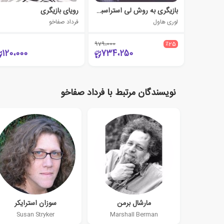
بازیگری به روش لی استراسبرگ
رویای بازیگری
لوری هاول
فرداد صفاخو
979،000
٪25
120،000
734،250
نویسندگان مرتبط با فرداد صفاخو
مارشال برمن
سوزان استرایکر
Susan Stryker
Marshall Berman