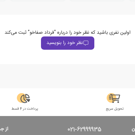
اولین نفری باشید که نظر خود را درباره "فرداد صفاخو" ثبت می‌کند
نظر خود را بنویسید
تحویل سریع
پرداخت در 4 قسط
ن
از ج
021-62999935