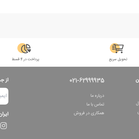
تحویل سریع
پرداخت در 4 قسط
ن
از ج
021-62999935
درباره ما
ل
تماس با ما
همکاری در فروش
ایران