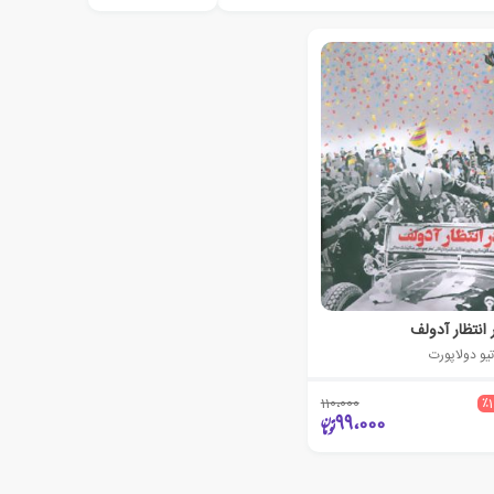
 انتظار آدولف
تیو دولاپورت
110،000
٪
99،000