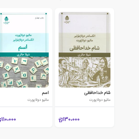
شام خداحافظی
اسم
ماتیو دولاپورت
ماتیو دولاپورت
110،000
130،000