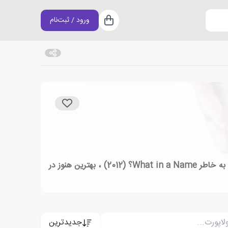
ورود / ثبت‌نام
سبد خرید
متیو دلاپورت (Matthieu Delaporte) در 2 سپتامبر 1971 در پاریس ، فرانسه متولد شد. او نویسنده و تهیه کننده ای است که به خاطر What in a Name؟ (2012) ، بهترین هنوز در
جدیدترین