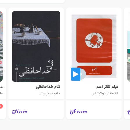
فیلم تئاتر اسم
شام خداحافظی
در
الکساندر دولاپتولیر
ماتیو دولاپورت
ما
10
7،000
40،000