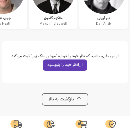
دن آریلی
مالکوم گلدول
چیپ ه
p Heath
Malcolm Gladwell
Dan Ariely
اولین نفری باشید که نظر خود را درباره "مهدی ملک پور" ثبت می‌کند
نظر خود را بنویسید
بازگشت به بالا