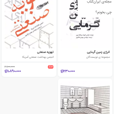
مجله‌ی ایران‌کتاب
چی بخونم؟
انرژی زمین گرمایی
تهویه صنعتی
مجموعه ی نویسندگان
انجمن بهداشت صنعتی آمریکا
2،100،000
٪10
1،890،000
230،000