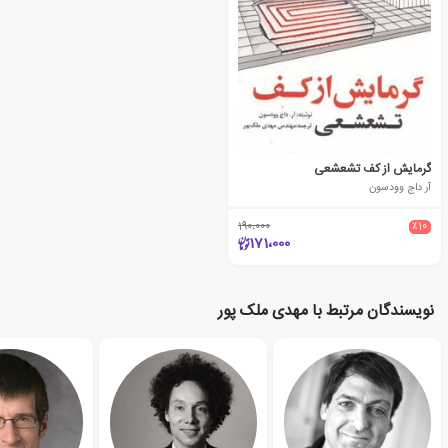
گرمایش از کف تشعشعی
آر داج وودسون
190،000
٪10
171،000
نویسندگان مرتبط با مهدی ملک پور