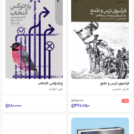
فراسوی ترس و طمع
پارادوکس انتخاب
هرش شفرین
باری شوارتز
585،000
٪15
180،000
497،250