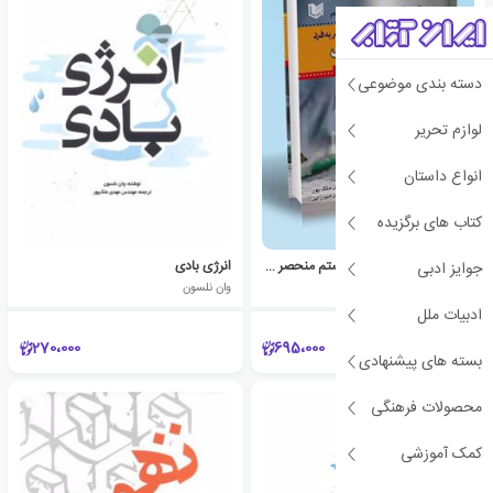
دسته بندی موضوعی
لوازم تحریر
انواع داستان
کتاب های برگزیده
زمان بندی بی نظیر در سیستم منحصر به فرد امواج الیوت
انرژی بادی
جوایز ادبی
رابرت بکمن
وان نلسون
ادبیات ملل
270،000
695،000
بسته های پیشنهادی
محصولات فرهنگی
کمک آموزشی