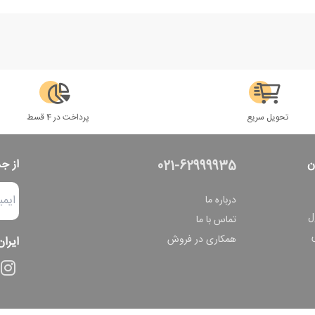
تحویل سریع
پرداخت در 4 قسط
ن
از ج
021-62999935
درباره ما
ل
تماس با ما
همکاری در فروش
ایران