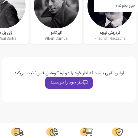
چی بخونم؟
فردریش نیچه
آلبر کامو
ژان پل س
aul Sartre
Albert Camus
Friedrich Nietzsche
اولین نفری باشید که نظر خود را درباره "توماس فلین" ثبت می‌کند
نظر خود را بنویسید