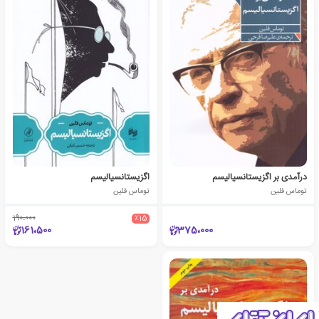
درآمدی بر اگزیستانسیالیسم
اگزیستانسیالیسم
توماس فلین
توماس فلین
190،000
٪15
161،500
375،000