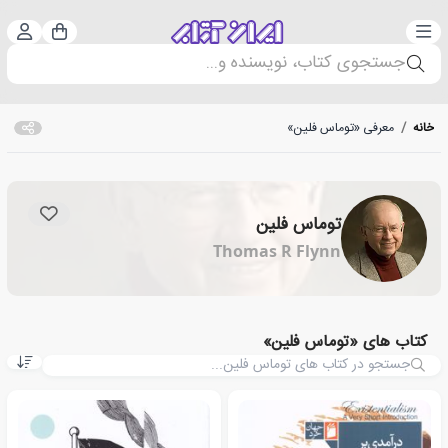
دسته‌بندی
ورود 
سبد خرید
جستجوی کتاب، نویسنده و...
خانه
/
معرفی «توماس فلین»
توماس فلین
Thomas R Flynn
کتاب های «توماس فلین»