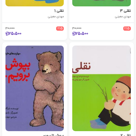
نقلی 3
نقلی 1
مهدی معینی
مهدی معینی
30،000
٪15
30،000
٪15
25،500
25،500
نقلی 2
بپوش تا برویم