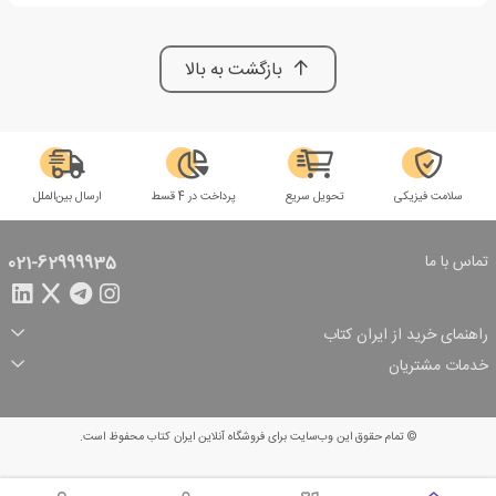
بازگشت به بالا
سلامت فیزیکی
تحویل سریع
پرداخت در 4 قسط
ارسال بین‌الملل
تماس با ما
021-62999935
راهنمای خرید از ایران کتاب
ثبت سفارش
شیوه پرداخت
خدمات مشتریان
تخفیف‌های خرید
شرایط ارسال سفارش
درباره ما
شرایط استفاده
حریم خصوصی
پیگیری سفارش
بازگرداندن سفارش
پرسش‌های متداول
© تمام حقوق این وب‌سایت برای فروشگاه آنلاین ایران کتاب محفوظ است.
سبد خرید