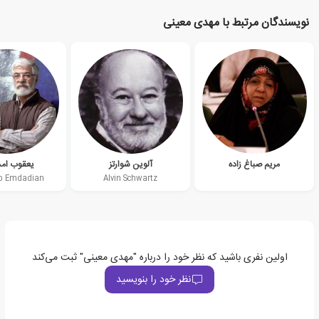
نویسندگان مرتبط با مهدی معینی
مریم صباغ زاده
آلوین شوارتز
یعقوب امد
b Emdadian
Alvin Schwartz
اولین نفری باشید که نظر خود را درباره "مهدی معینی" ثبت می‌کند
نظر خود را بنویسید