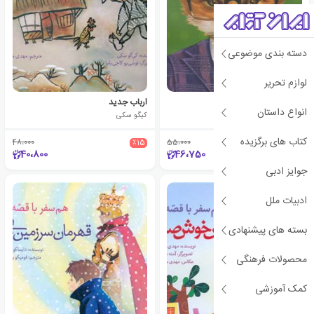
دسته بندی موضوعی
لوازم تحریر
خال خالی، روباه تنها
ارباب جدید
انواع داستان
شین جی تاجیما
کیگو سکی
کتاب های برگزیده
48،000
٪15
55،000
٪15
40،800
46،750
جوایز ادبی
ادبیات ملل
بسته های پیشنهادی
محصولات فرهنگی
کمک آموزشی