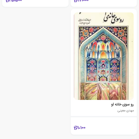
25،500
17،000
رو سوی خانه او
مهدی معینی
1،100