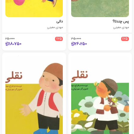
پس چندتا؟
دالی
مهدی معینی
مهدی معینی
25،000
٪25
35،000
٪25
18،750
26،250