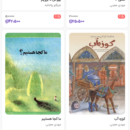
مهدی معینی
شیگئو واتانابه
50،000
٪15
30،000
٪15
42،500
25،500
کوزه آب
ما کجا هستیم
مهدی معینی
مهدی معینی