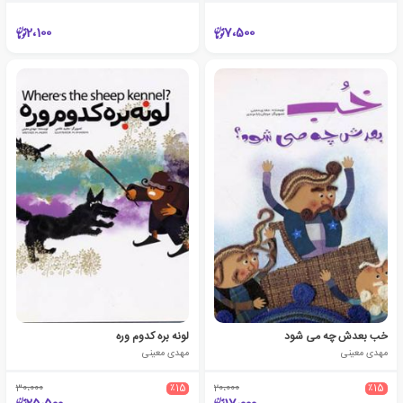
2،100
7،500
خب بعدش چه می شود
لونه بره کدوم وره
مهدی معینی
مهدی معینی
30،000
٪15
20،000
٪15