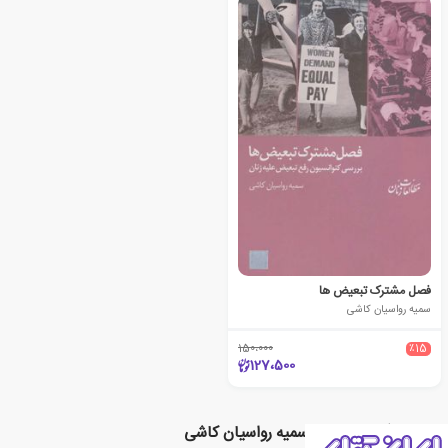
فصل مشترک تبعیض ها
سمیه رواسیان کاشی
150،000
٪15
127،500
نویسندگان مرتبط با سمیه رواسیان کاشی