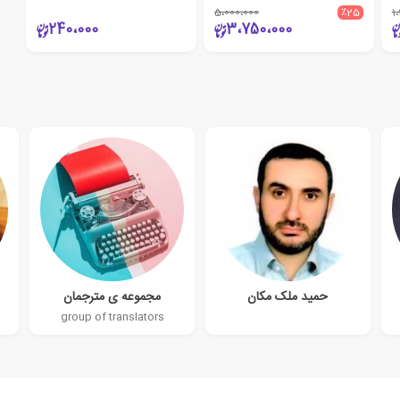
5،000،000
٪25
1
240،000
3،750،000
حمید ملک مکان
مجموعه ی مترجمان
group of translators