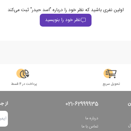
اولین نفری باشید که نظر خود را درباره "اسد حیدر" ثبت می‌کند
نظر خود را بنویسید
تحویل سریع
پرداخت در 4 قسط
ن
از ج
021-62999935
درباره ما
ل
تماس با ما