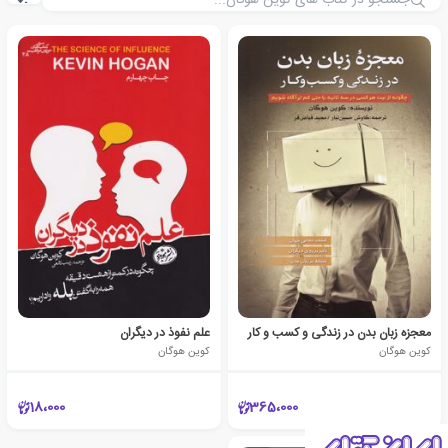
معجزه زبان بدن در زندگی و کسب و کار
علم نفوذ در دیگران
کوین هوگان
کوین هوگان
18،000
365،000