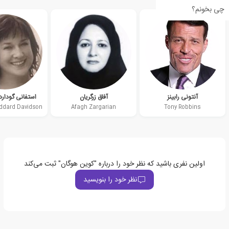
چی بخونم؟
آنتونی رابینز
آفاق زرگریان
استفانی گودار
Afagh Zargarian
Tony Robbins
اولین نفری باشید که نظر خود را درباره "کوین هوگان" ثبت می‌کند
نظر خود را بنویسید