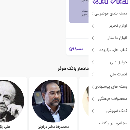
دسته بندی موضوعی
لوازم تحریر
ظرافت های پزشکی
هادمار بانک هوفر
انواع داستان
98،000
کتاب های برگزیده
جوایز ادبی
نویسندگان مرتبط با هادمار بانک هوفر
ادبیات ملل
بسته های پیشنهادی
محصولات فرهنگی
کمک آموزشی
مجله‌ی ایران‌کتاب
مسعود احمدزاده
محمدرضا مخبر دزفولی
علی زرگ