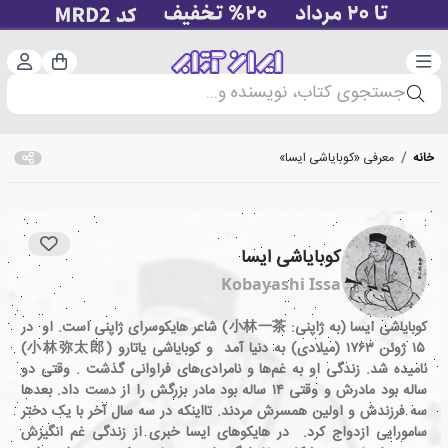
دسته‌بندی
ورود 
سبد خرید
جستجوی کتاب، نویسنده و...
خانه
/
معرفی «کوبایاشی ایسا»
کوبایاشی ایسا
Kobayashi Issa
کوبایاشی ایسا (به ژاپنی: 小林一茶) شاعر هایکوسرای ژاپنی است. او در
۱۵ ژوئن ۱۷۶۳ (میلادی) به دنیا آمد و کوبایاشی یاتارو (小林弥太郎)
نامیده شد. زندگی او به غم‌ها و نا‌مرادی‌های فراوانی گذشت . وقتی دو
ساله بود مادرش و وقتی ۱۴ ساله بود مادر بزرگش را از دست داد. بعدها
سه فرزندش و اولین همسرش مردند. تااینکه در سه سال آخر با یک دختر
سامورایی ازدواج کرد. در هایکوهای ایسا خبری از زندگی غم انگیزش