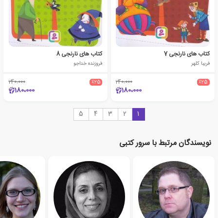
کتاب های نارنجی 7
کتاب های نارنجی 8
فریبا کلهر
فروزنده خداجو
240،000
٪25
240،000
٪25
180،000
180،000
5
4
3
2
1
نویسندگان مرتبط با سرور کتبی