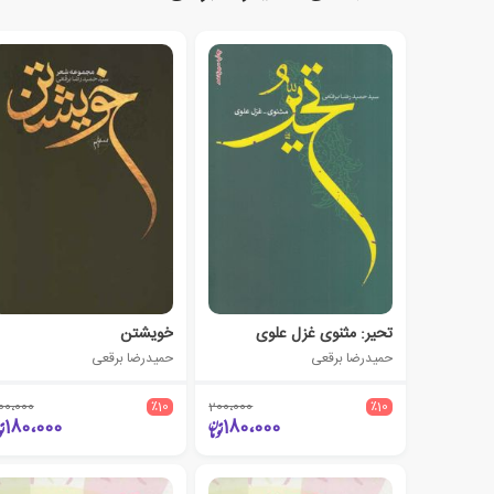
تحیر: مثنوی غزل علوی‮
خویشتن
حمیدرضا برقعی
حمیدرضا برقعی
00،000
٪10
200،000
٪10
180،000
180،000