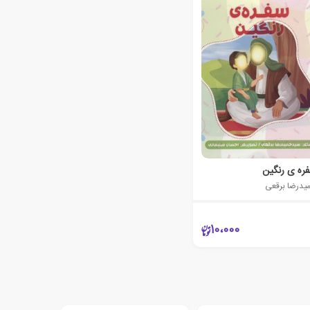
ره ی رنگین
یدرضا برقعی
10،000