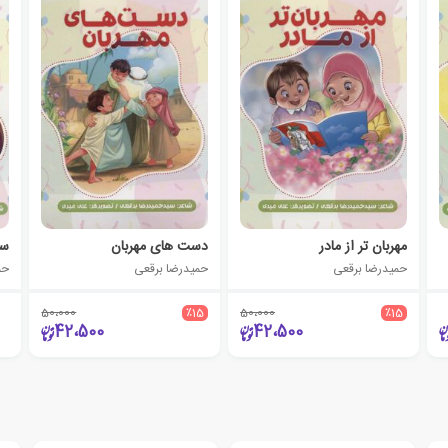
مهربان تر از مادر
دست های مهربان
سف
حمیدرضا برقعی
حمیدرضا برقعی
حم
50،000
٪15
50،000
٪15
42،500
42،500