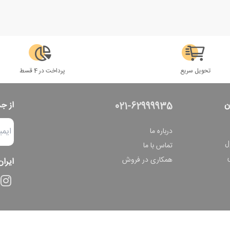
تحویل سریع
پرداخت در 4 قسط
ن
از ج
021-62999935
درباره ما
ل
تماس با ما
همکاری در فروش
ایران