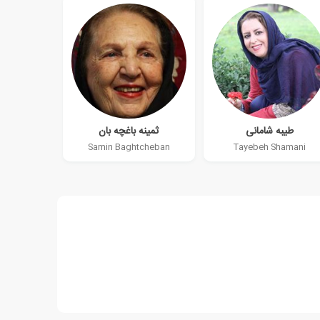
طیبه شامانی
ثمینه باغچه بان
Samin Baghtcheban
Tayebeh Shamani