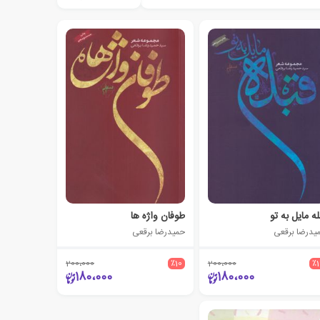
له مایل به تو
طوفان واژه ها
یدرضا برقعی
حمیدرضا برقعی
200،000
٪10
200،000
٪
180،000
180،000