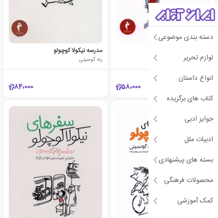
دسته بندی موضوعی
بادکنک نیکولا کوچولو
مدرسه نیکولا کوچولو
لوازم تحریر
رنه گوسینی
رنه گوسینی
انواع داستان
84،000
58،000
کتاب های برگزیده
جوایز ادبی
ادبیات ملل
بسته های پیشنهادی
محصولات فرهنگی
کمک آموزشی