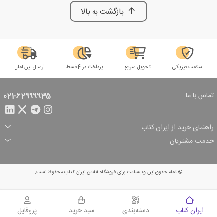
بازگشت به بالا
سلامت فیزیکی
تحویل سریع
پرداخت در 4 قسط
ارسال بین‌الملل
تماس با ما
021-62999935
راهنمای خرید از ایران کتاب
ثبت سفارش
شیوه پرداخت
خدمات مشتریان
تخفیف‌های خرید
شرایط ارسال سفارش
درباره ما
شرایط استفاده
حریم خصوصی
پیگیری سفارش
بازگرداندن سفارش
پرسش‌های متداول
© تمام حقوق این وب‌سایت برای فروشگاه آنلاین ایران کتاب محفوظ است.
سبد خرید
ایران کتاب
دسته‌بندی
سبد خرید
پروفایل