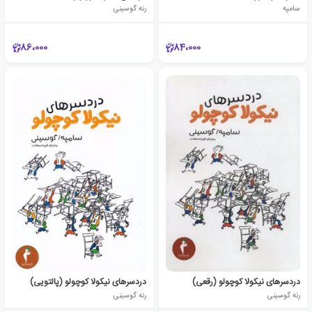
سامپه
رنه گوسینی
86،000
84،000
دردسرهای نیکولا کوچولو (رقعی)
دردسرهای نیکولا کوچولو (پالتویی)
رنه گوسینی
رنه گوسینی