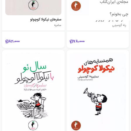
مجله‌ی ایران‌کتاب
چی بخونم؟
هنرهای نیکولا کوچولو
سفرهای نیکولا کوچولو
رنه گوسینی
سامپه
82،000
78،000