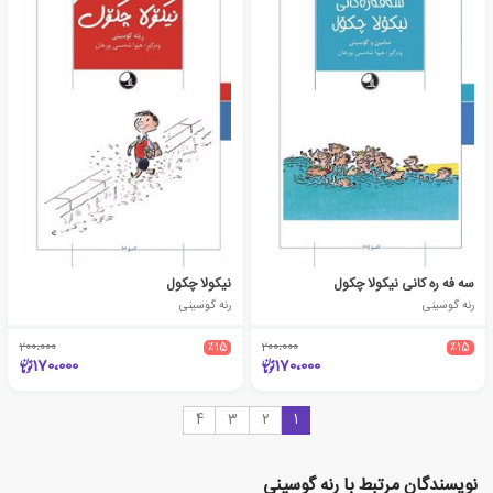
سه فه ره کانی نیکولا چکول
نیکولا چکول
رنه گوسینی
رنه گوسینی
200،000
٪15
200،000
٪15
170،000
170،000
4
3
2
1
نویسندگان مرتبط با رنه گوسینی