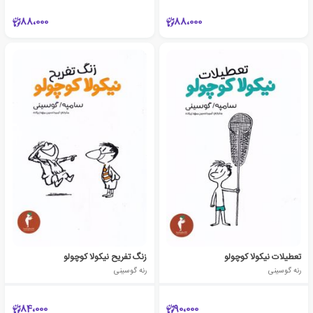
88،000
88،000
تعطیلات نیکولا کوچولو
زنگ تفریح نیکولا کوچولو
رنه گوسینی
رنه گوسینی
84،000
90،000