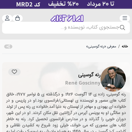
دسته‌بندی
ورود 
سبد خرید
جستجوی کتاب، نویسنده و...
خانه
/
معرفی «رنه گوسینی»
رنه گوسینی
René Goscinny
رنه گوسینی، زاده ی 14 آگوست 1926 و درگذشته ی 5 نوامبر 1977، خالق
کتاب های مصور و نویسنده ی لهستانی/فرانسوی بود.او در پاریس و در
خانواده ای یهودی و مهاجر از لهستان به دنیا آمد.خانواده ی رنه پس از تولد
دو سالگی او به بوینس آیرس در آرژانتین نقل مکان کردند. او در این شهر،
دوران خوبی را گذراند و در مدارس فرانسوی تحصیل کرد. رنه به خاطر
کتاب های مصوری که می خواند، خیلی زود شروع به کشیدن نقاشی و
کارتون کرد.گوسینی در سال 1945 به همراه مادرش به نیویورک رفت اما به