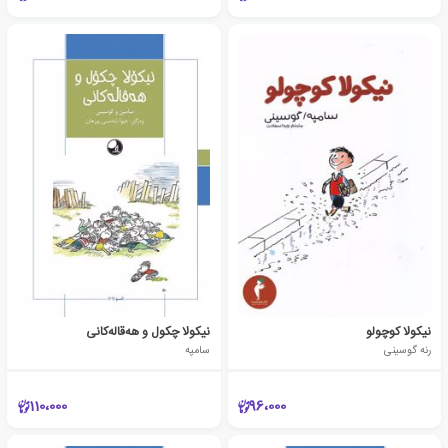
نیکولا کوچولو
نیکولا چکول و هه‌قاله‌کانی
رنه گوسینی
سامپه
110،000
96،000