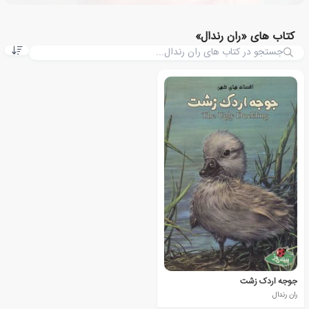
کتاب های «ران رندال»
جوجه اردک زشت
ران رندال