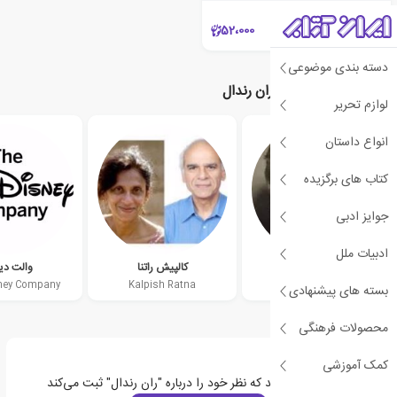
52،000
دسته بندی موضوعی
نویسندگان مرتبط با ران رندال
لوازم تحریر
انواع داستان
کتاب های برگزیده
جوایز ادبی
ادبیات ملل
ورا ساتگیت
کالپیش راتنا
والت دی
ney Company
Kalpish Ratna
Vera Southgate
بسته های پیشنهادی
محصولات فرهنگی
کمک آموزشی
اولین نفری باشید که نظر خود را درباره "ران رندال" ثبت می‌کند