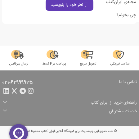
مجله‌ی ایران‌کتاب
نظر خود را بنویسید
چی بخونم؟
سلامت فیزیکی
تحویل سریع
پرداخت در 4 قسط
ارسال بین‌الملل
تماس با ما
021-62999935
راهنمای خرید از ایران کتاب
ثبت سفارش
شیوه پرداخت
خدمات مشتریان
تخفیف‌های خرید
شرایط ارسال سفارش
درباره ما
شرایط استفاده
حریم خصوصی
پیگیری سفارش
بازگرداندن سفارش
پرسش‌های متداول
© تمام حقوق این وب‌سایت برای فروشگاه آنلاین ایران کتاب محفوظ است.