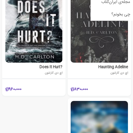
مجله‌ی ایران‌کتاب
چی بخونم؟
?Does It Hurt
Haunting Adeline
اچ دی کارلتون
اچ دی کارلتون
960،000
830،000