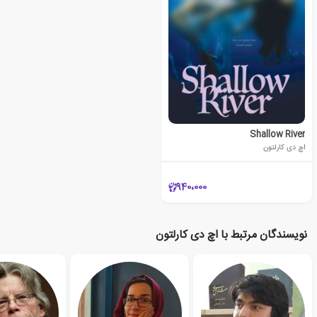
Shallow River
اچ دی کارلتون
940،000
نویسندگان مرتبط با اچ دی کارلتون