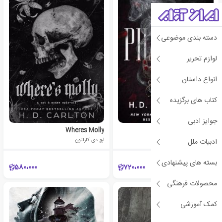
دسته بندی موضوعی
لوازم تحریر
انواع داستان
کتاب های برگزیده
جوایز ادبی
Wheres Molly
Phantom
اچ دی کارلتون
اچ دی کارلتون
ادبیات ملل
بسته های پیشنهادی
580،000
720،000
محصولات فرهنگی
کمک آموزشی