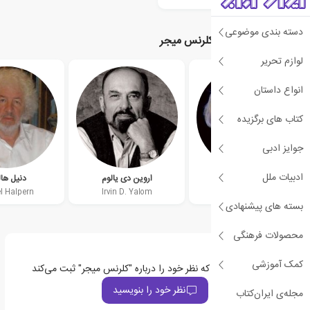
دسته بندی موضوعی
نویسندگان مرتبط با کلرنس میجر
لوازم تحریر
انواع داستان
کتاب های برگزیده
جوایز ادبی
ادبیات ملل
آلیس مونرو
اروین دی یالوم
دنیل هال
l Halpern
Irvin D. Yalom
Alice Munro
بسته های پیشنهادی
محصولات فرهنگی
کمک آموزشی
اولین نفری باشید که نظر خود را درباره "کلرنس میجر" ثبت می‌کند
نظر خود را بنویسید
مجله‌ی ایران‌کتاب