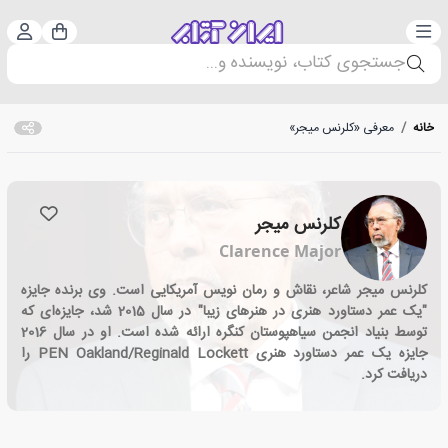
دسته‌بندی
ورود 
سبد خرید
جستجوی کتاب، نویسنده و...
خانه
/
معرفی «کلرنس میجر»
کلرنس میجر
Clarence Major
کلرنس میجر شاعر، نقاش و رمان نویس آمریکایی است. وی برنده جایزه
"یک عمر دستاورد هنری در هنرهای زیبا" در سال 2015 شد، جایزه‌ای که
توسط بنیاد انجمن سیاهپوستان کنگره ارائه شده است. او در سال 2016
جایزه یک عمر دستاورد هنری
PEN Oakland/Reginald Lockett
را
دریافت کرد.