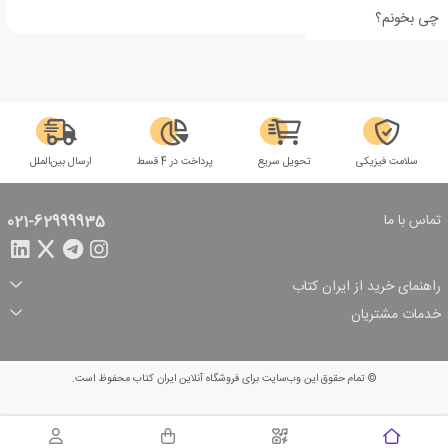
چی بخونم؟
سلامت فیزیکی
تحویل سریع
پرداخت در 4 قسط
ارسال بین‌الملل
تماس با ما
021-62999935
راهنمای خرید از ایران کتاب
ثبت سفارش
شیوه پرداخت
خدمات مشتریان
تخفیف‌های خرید
شرایط ارسال سفارش
درباره ما
شرایط استفاده
حریم خصوصی
پیگیری سفارش
بازگرداندن سفارش
پرسش‌های متداول
© تمام حقوق این وب‌سایت برای فروشگاه آنلاین ایران کتاب محفوظ است.
سبد خرید