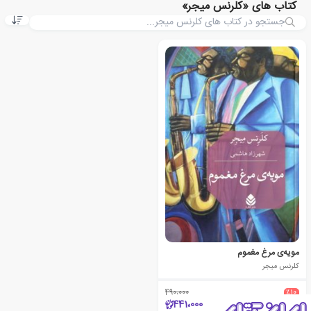
کتاب های «کلرنس میجر»
مویه‌ی مرغ مغموم
کلرنس میجر
490،000
٪10
441،000