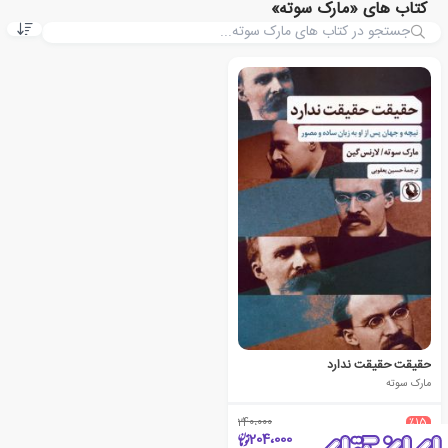
کتاب های «مارک سوته»
حقیقت حقیقت ندارد
مارک سوته
240،000
٪15
204،000