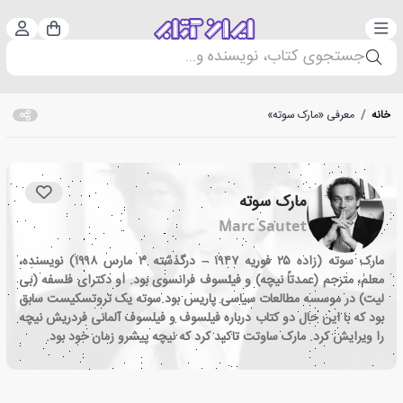
دسته‌بندی
ورود 
سبد خرید
جستجوی کتاب، نویسنده و...
خانه
/
معرفی «مارک سوته»
مارک سوته
Marc Sautet
مارک سوته (زاده ۲۵ فوریه ۱۹۴۷ – درگذشته ۳ مارس ۱۹۹۸) نویسنده،
معلم، مترجم (عمدتاً نیچه) و فیلسوف فرانسوی بود. او دکترای فلسفه (بی
لیت) در موسسه مطالعات سیاسی پاریس بود.سوته یک تروتسکیست سابق
بود که با این حال دو کتاب درباره فیلسوف و فیلسوف آلمانی فردریش نیچه
را ویرایش کرد. مارک ساوتت تاکید کرد که نیچه پیشرو زمان خود بود.