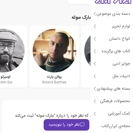
دسته بندی موضوعی
نویسندگان مرتبط با مارک سوته
لوازم تحریر
انواع داستان
کتاب های برگزیده
جوایز ادبی
ادبیات ملل
ژیل دلوز
رولان بارت
اومبرتو 
rto Eco
Roland Barthes
Gilles Deleuze
بسته های پیشنهادی
محصولات فرهنگی
کمک آموزشی
اولین نفری باشید که نظر خود را درباره "مارک سوته" ثبت می‌کند
نظر خود را بنویسید
مجله‌ی ایران‌کتاب