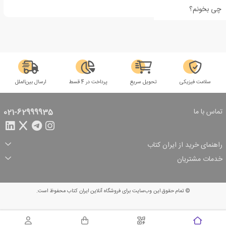
چی بخونم؟
سلامت فیزیکی
تحویل سریع
پرداخت در 4 قسط
ارسال بین‌الملل
تماس با ما
021-62999935
راهنمای خرید از ایران کتاب
ثبت سفارش
شیوه پرداخت
خدمات مشتریان
تخفیف‌های خرید
شرایط ارسال سفارش
درباره ما
شرایط استفاده
حریم خصوصی
پیگیری سفارش
بازگرداندن سفارش
پرسش‌های متداول
© تمام حقوق این وب‌سایت برای فروشگاه آنلاین ایران کتاب محفوظ است.
سبد خرید