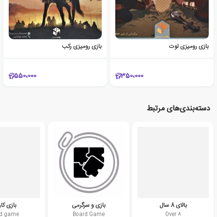
بازی رومیزی لوت
بازی رومیزی رکب
550،000
350،000
دسته‌بندی‌های مرتبط
بالای 8 سال
بازی و سرگرمی
بازی کا
d game
Board Game
Over 8