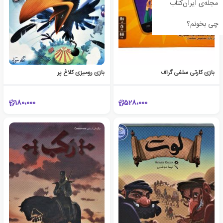
مجله‌ی ایران‌کتاب
چی بخونم؟
بازی کارتی سلفی گراف
بازی رومیزی کلاغ پر
180،000
528،000