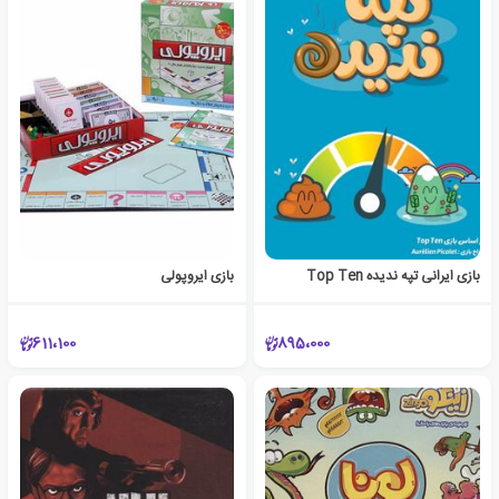
بازی ایرانی تپه ندیده Top Ten
بازی ایروپولی
611،100
895،000