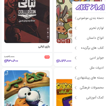
دسته بندی موضوعی
لوازم تحریر
انواع داستان
بازی لونا
بازی تبانی
کتاب های برگزیده
1،034،000
٪10
جوایز ادبی
930،600
1،166،000
ادبیات ملل
بسته های پیشنهادی
محصولات فرهنگی
کمک آموزشی