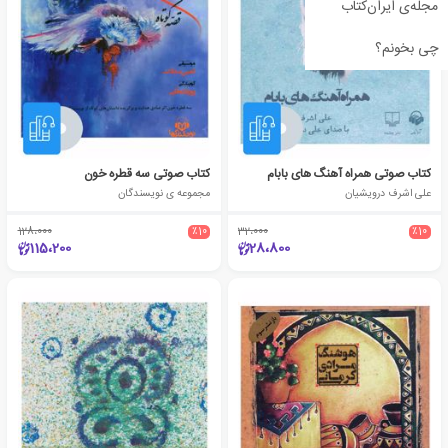
مجله‌ی ایران‌کتاب
چی بخونم؟
کتاب صوتی همراه آهنگ های بابام
کتاب صوتی سه قطره خون
علی اشرف درویشیان
مجموعه ی نویسندگان
128،000
٪10
32،000
٪10
115،200
28،800