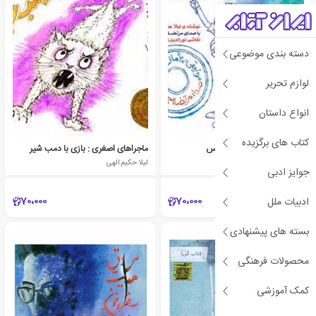
دسته بندی موضوعی
لوازم تحریر
انواع داستان
کتاب های برگزیده
ماجراهای اصغری : آتیش بس
ماجراهای اصغری : بازی با دمب شیر
لیلا حکیم الهی
لیلا حکیم الهی
جوایز ادبی
70،000
70،000
ادبیات ملل
بسته های پیشنهادی
محصولات فرهنگی
کمک آموزشی