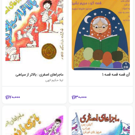
آی قصه قصه قصه 1
ماجراهای اصغری : بالاتر از سیاهی
لیلا حکیم الهی
70،000
30،000