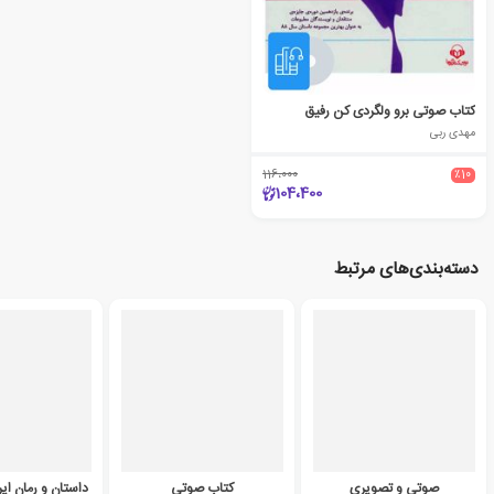
کتاب صوتی برو ولگردی کن رفیق
مهدی ربی
116،000
٪10
104،400
دسته‌بندی‌های مرتبط
صوتی و تصویری
کتاب صوتی
داستان و رمان ای