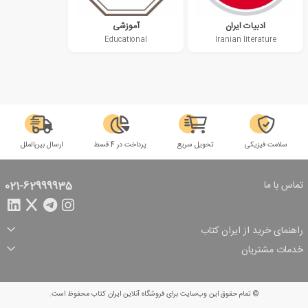
ادبیات ایران
آموزشی
Educational
Iranian literature
سلامت فیزیکی
تحویل سریع
پرداخت در 4 قسط
ارسال بین‌الملل
تماس با ما
021-62999935
راهنمای خرید از ایران کتاب
ثبت سفارش
شیوه پرداخت
خدمات مشتریان
تخفیف‌های خرید
شرایط ارسال سفارش
درباره ما
شرایط استفاده
حریم خصوصی
پیگیری سفارش
بازگرداندن سفارش
پرسش‌های متداول
© تمام حقوق این وب‌سایت برای فروشگاه آنلاین ایران کتاب محفوظ است.