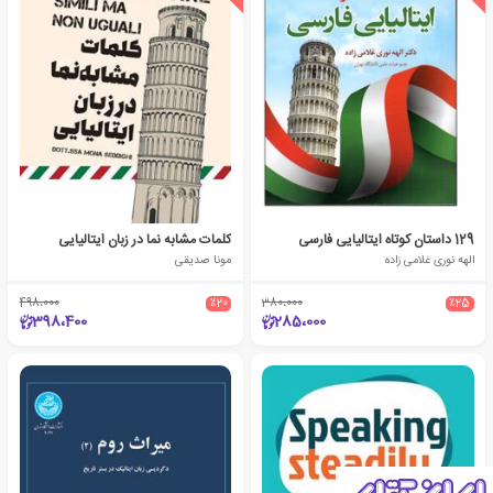
129 داستان کوتاه ایتالیایی فارسی
کلمات مشابه نما در زبان ایتالیایی
الهه نوری غلامی زاده
مونا صدیقی
498،000
٪20
380،000
٪25
398،400
285،000