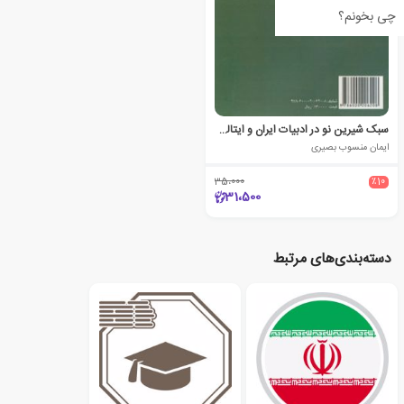
چی بخونم؟
سبک شیرین نو در ادبیات ایران و ایتالیا: بررسی تطبیقی
ایمان منسوب بصیری
35،000
٪10
31،500
دسته‌بندی‌های مرتبط