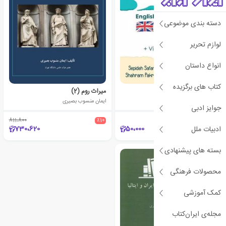
دسته بندی موضوعی
لوازم تحریر
انواع داستان
کتاب های برگزیده
Speaking Steadily
میراث روم (2)
گروه نویسندگان
ایمان منسوب بصیری
جوایز ادبی
811،800
٪10
730،620
50،000
ادبیات ملل
بسته های پیشنهادی
محصولات فرهنگی
کمک آموزشی
مجله‌ی ایران‌کتاب