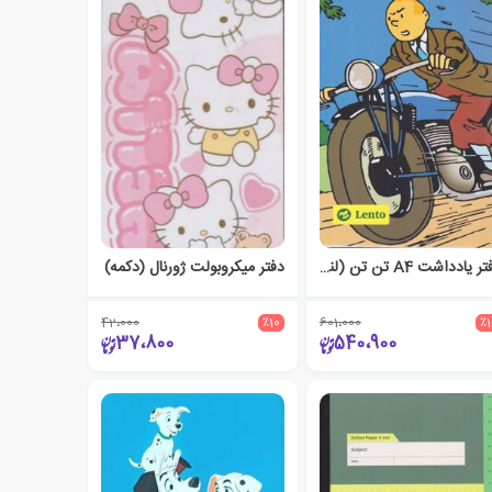
دفتر یادداشت A4 تن تن (لنتو)
دفتر میکروبولت ژورنال (دکمه)
42،000
٪10
601،000
٪
37،800
540،900