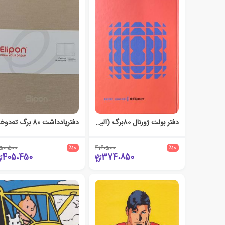
دفتر بولت ژورنال 80برگ (الیپون) - نارنجی
دف
50،500
٪10
416،500
٪10
405،450
374،850