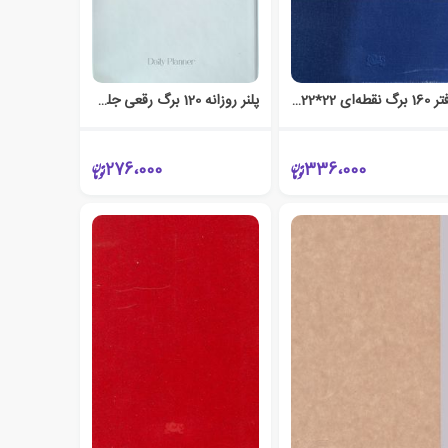
دفتر 160 برگ نقطه‌ای 22*22 جلد سخت (مثلث) آبی‌نفتی
پلنر روزانه 120 برگ رقعی جلد‌سخت پاستلی (کرند) سفید
276،000
336،000