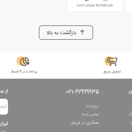
non-Linear Notebook
بازگشت به بالا
تحویل سریع
پرداخت در 4 قسط
ن
از ج
021-62999935
درباره ما
ل
تماس با ما
همکاری در فروش
ایران