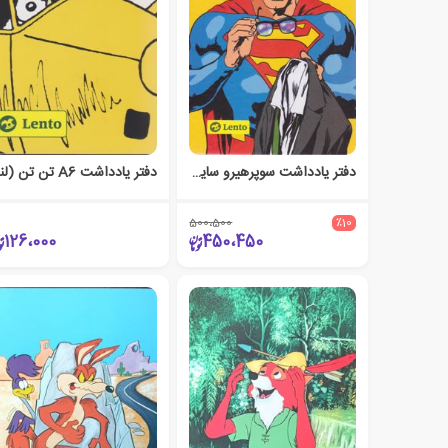
دفتر یادداشت سوپرهیرو سایز A5 جلدسخت (لنتو) سوپرمن
دف
500،500
٪10
126،000
450،450