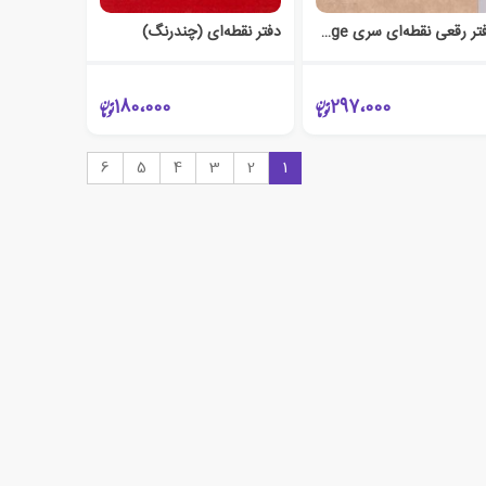
دفتر رقعی نقطه‌ای سری heritage (جیب)
دفتر نقطه‌ای (چندرنگ)
180،000
297،000
6
5
4
3
2
1