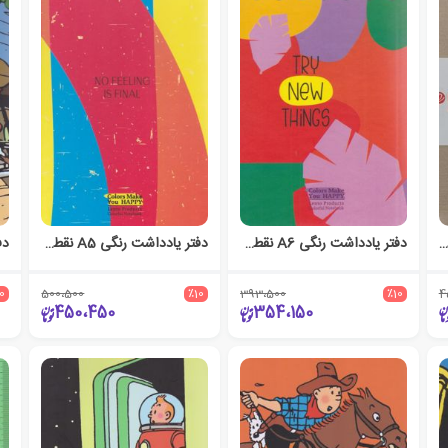
تریادداشت 80 برگ ته‌دوخت گالینگور(الیپون) - کرم
دفتر یادداشت رنگی A6 نقطه‌ای (لنتو)
دفتر یادداشت رنگی A5 نقطه‌ای (لنتو)
10
500،500
٪10
393،500
٪10
4
450،450
354،150