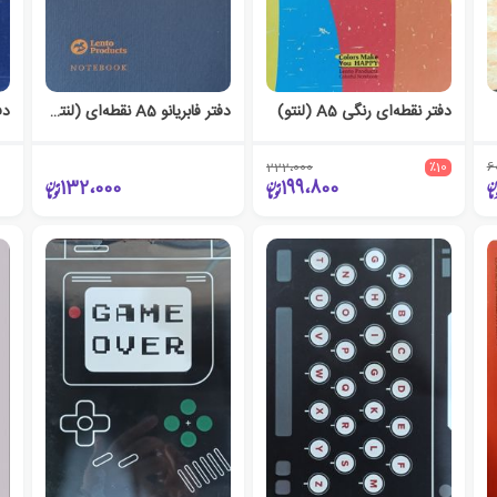
دفتر نقطه‌ای رنگی A5 (لنتو)
دفتر فابریانو A5 نقطه‌ای (لنتو) - آبی پررنگ
222،000
٪10
6
132،000
199،800