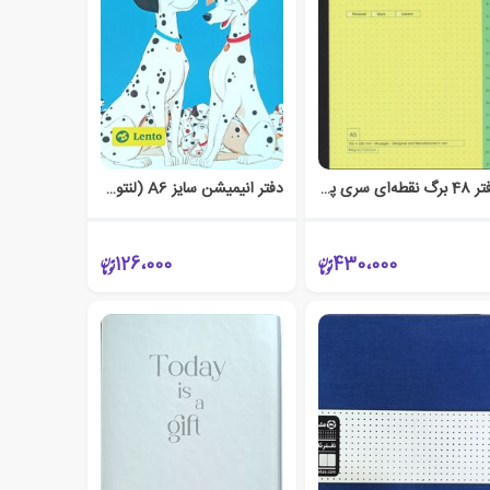
دفتر 48 برگ نقطه‌ای سری پراجکت (پیل) زرد
دفتر انیمیشن سایز A6 (لنتو) سگهای‌خالدار
126،000
430،000