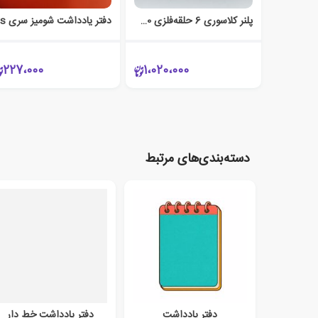
پلنر کلاسوری 6 حلقه‌فلزی 70 برگ A6 فیوژن (الند) کرم
دف
227،000
1،020،000
دسته‌بندی‌های مرتبط
دفتر یادداشت
دفتر یادداشت خط دار