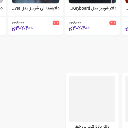
تر یادداشت شومیز سری Success (همین) قرمز
دفتر شومیز مدل Keyboard سری Retro (همین)
دفتر‌نقطه ای شومیز مدل GameOver سری Retro (همین)
336،000
٪10
336،000
٪10
302،400
302،400
دفتر یادداشت بی خط