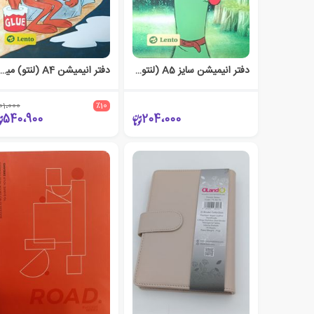
دفتر انیمیشن سایز A5 (لنتو) رابین‌هود
دفتر انیمیشن A4 (لنتو) میگ‌میگ
01،000
٪10
540،900
204،000