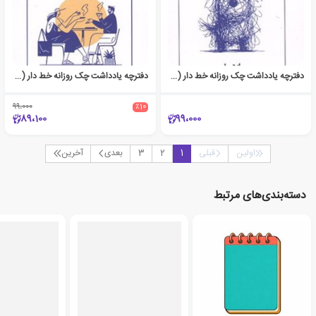
دفترچه یادداشت چک روزانه خط دار (کد 1747)
دفترچه یادداشت چک روزانه خط دار (کد 1746)
99،000
٪10
89،100
99،000
اولین
قبلی
1
2
3
بعدی
آخرین
دسته‌بندی‌های مرتبط