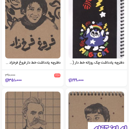
دفترچه یادداشت چک روزانه خط دار (کد 1739)
دفترچه یادداشت خط دار فروغ فرخزاد (کد 792)
390،000
٪10
351،000
199،000