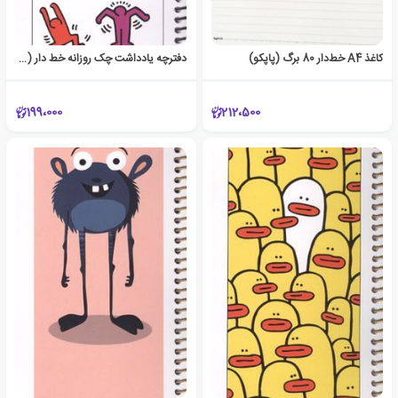
کاغذ A4 خط‌دار 80 برگ (پاپکو)
دفترچه یادداشت چک روزانه خط دار (کد 1733)
199،000
212،500