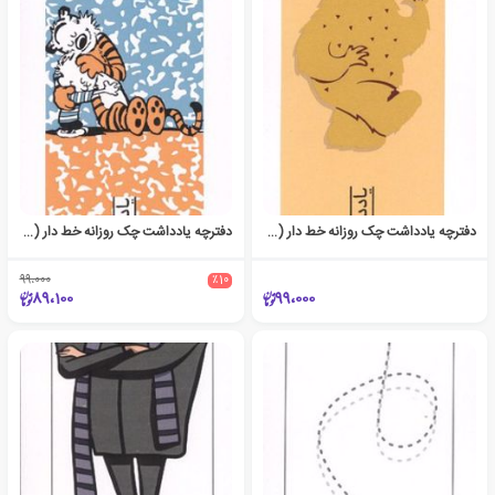
دفترچه یادداشت چک روزانه خط دار (کد 1740)
دفترچه یادداشت چک روزانه خط دار (کد 1744)
99،000
٪10
89،100
99،000