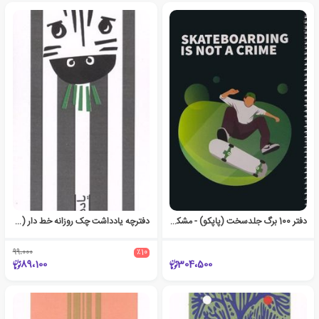
دفتر 100 برگ جلد‌سخت (پاپکو) - مشکی اسکیت
دفترچه یادداشت چک روزانه خط دار (کد 1743)
99،000
٪10
89،100
304،500