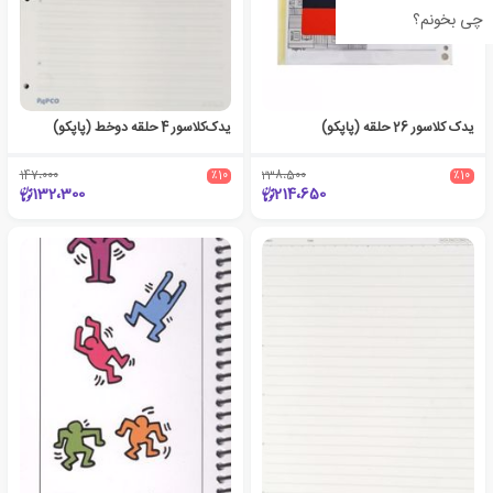
چی بخونم؟
یدک کلاسور 26 حلقه (پاپکو)
یدک‌کلاسور 4 حلقه دوخط (پاپکو)
147،000
٪10
238،500
٪10
132،300
214،650