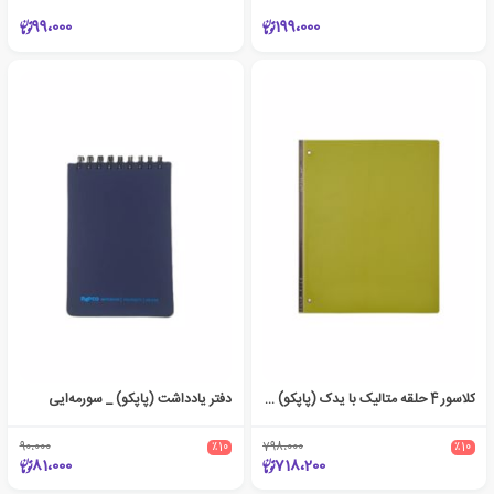
99،000
199،000
کلاسور 4 حلقه متالیک با یدک (پاپکو) - سبز
دفتر یادداشت (پاپکو) _ سورمه‌ایی
90،000
٪10
798،000
٪10
81،000
718،200