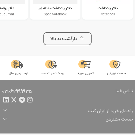
دفتر یادداشت
دفتر یادداشت نقطه ای
دفتر برنام
t Journal
Spot Notebook
Notebook
بازگشت به بالا
سلامت فیزیکی
تحویل سریع
پرداخت در 4 قسط
ارسال بین‌الملل
تماس با ما
021-62999935
راهنمای خرید از ایران کتاب
ثبت سفارش
شیوه پرداخت
خدمات مشتریان
تخفیف‌های خرید
شرایط ارسال سفارش
درباره ما
شرایط استفاده
حریم خصوصی
پیگیری سفارش
بازگرداندن سفارش
پرسش‌های متداول