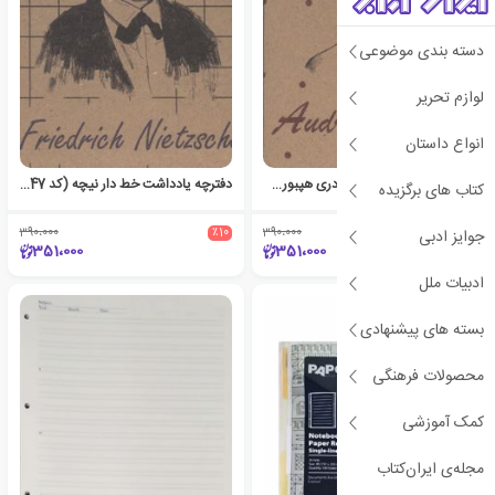
دسته بندی موضوعی
لوازم تحریر
انواع داستان
دفترچه یادداشت خط دار آدری هپبورن (کد 730)
دفترچه یادداشت خط دار نیچه (کد 747)
کتاب های برگزیده
390،000
٪10
390،000
٪10
جوایز ادبی
351،000
351،000
ادبیات ملل
بسته های پیشنهادی
محصولات فرهنگی
کمک آموزشی
مجله‌ی ایران‌کتاب